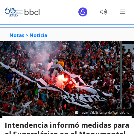
Notas >
Noticia
Javier Valdés Larrondo/AgenciaUno
Intendencia informó medidas para
el Superclásico en el Monumental