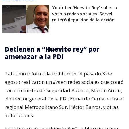
Youtuber ’Huevito Rey’ sube su
voto a redes sociales: Servel
reiteró ilegalidad de la acción
Detienen a “Huevito rey” por
amenazar a la PDI
Tal como informó la institución, el pasado 3 de
agosto realizaron un
live
en redes sociales que contó
con el ministro de Seguridad Pública, Martín Arrau;
el director general de la PDI, Eduardo Cerna; el fiscal
regional Metropolitano Sur, Héctor Barros, y otras
autoridades.
En la transmisión, “Huevito Rey” publicó una serie