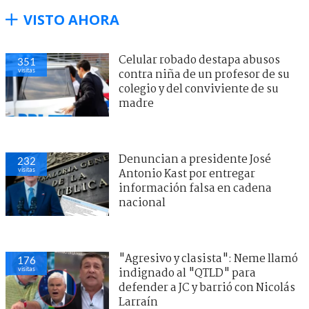
VISTO AHORA
Celular robado destapa abusos
351
visitas
contra niña de un profesor de su
colegio y del conviviente de su
madre
Denuncian a presidente José
232
visitas
Antonio Kast por entregar
información falsa en cadena
nacional
"Agresivo y clasista": Neme llamó
176
visitas
indignado al "QTLD" para
defender a JC y barrió con Nicolás
Larraín