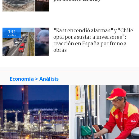
"Kast encendió alarmas" y "Chile
141
visitas
opta por asustar a inversores":
reacción en España por freno a
obras
Economía
> Análisis