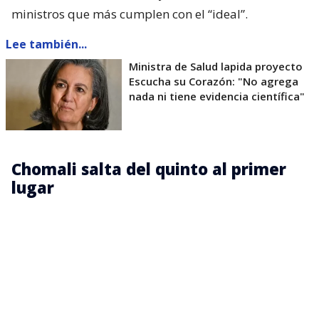
ministros que más cumplen con el “ideal”.
Lee también...
Ministra de Salud lapida proyecto
Escucha su Corazón: "No agrega
nada ni tiene evidencia científica"
Chomali salta del quinto al primer
lugar
De este modo,
Chomali lidera el estudio con 3,65
puntos, frente a los 3,50 de la medición anterior,
y pasó del quinto al primer lugar
. Además, lideró
cada atributo: conocimiento (3,83), capacidad de
gestión (3,64), confianza (3,59), integridad (3,68) y