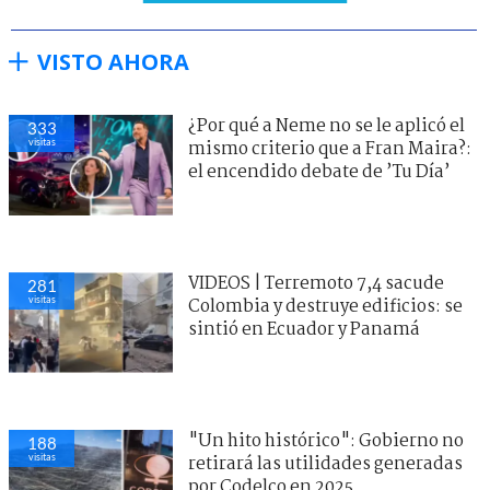
VISTO AHORA
¿Por qué a Neme no se le aplicó el
333
visitas
mismo criterio que a Fran Maira?:
el encendido debate de ’Tu Día’
VIDEOS | Terremoto 7,4 sacude
281
visitas
Colombia y destruye edificios: se
sintió en Ecuador y Panamá
"Un hito histórico": Gobierno no
188
visitas
retirará las utilidades generadas
por Codelco en 2025