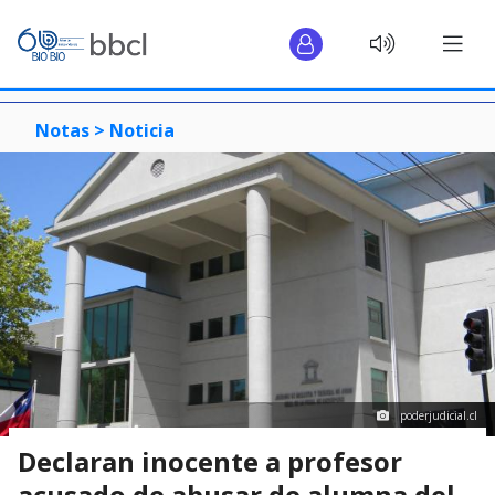
Notas >
Noticia
poderjudicial.cl
Declaran inocente a profesor
acusado de abusar de alumna del