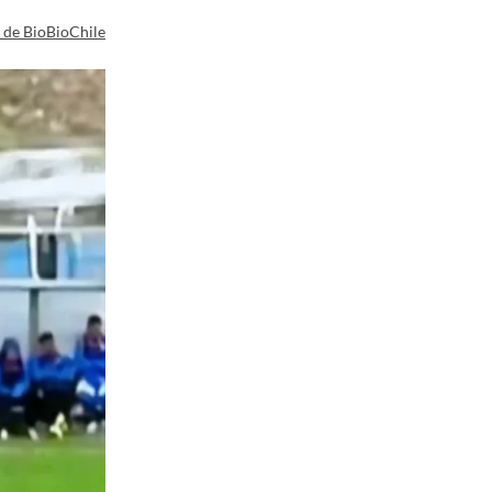
a de BioBioChile