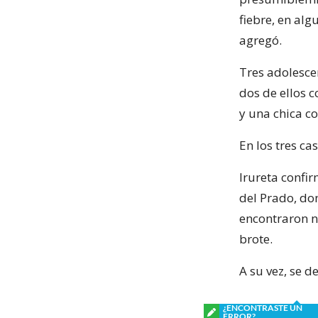
fiebre, en alg
agregó.
Tres adolescen
dos de ellos 
y una chica c
En los tres ca
Irureta confi
del Prado, don
encontraron n
brote.
A su vez, se 
¿ENCONTRASTE UN
ERROR?