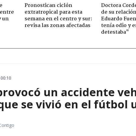
e
Pronostican ciclón
Doctora Corde
 entre
extratropical para esta
de su relació
y un
semana en el centro y sur:
Eduardo Fuen
revisa las zonas afectadas
tenía odio y 
detestaba"
 00:10
rovocó un accidente vehic
que se vivió en el fútbol
Contigo