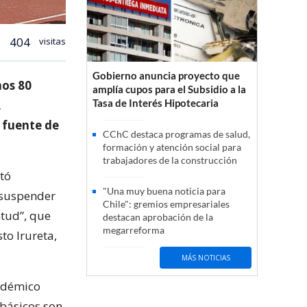
404
visitas
Gobierno anuncia proyecto que
nos 80
amplía cupos para el Subsidio a la
Tasa de Interés Hipotecaria
,
 fuente de
CChC destaca programas de salud,
formación y atención social para
trabajadores de la construcción
tó
"Una muy buena noticia para
 suspender
Chile": gremios empresariales
ntud”, que
destacan aprobación de la
megarreforma
to Irureta,
MÁS NOTICIAS
pidémico
 básicos son