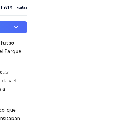
1.613
visitas
 fútbol
del Parque
s 23
ida y el
s a
co, que
ansitaban