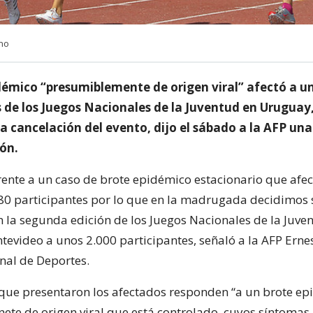
no
démico “presumiblemente de origen viral” afectó a u
s de los Juegos Nacionales de la Juventud en Uruguay
a cancelación del evento, dijo el sábado a la AFP una
ión.
rente a un caso de brote epidémico estacionario que afec
80 participantes por lo que en la madrugada decidimos
n la segunda edición de los Juegos Nacionales de la Juve
evideo a unos 2.000 participantes, señaló a la AFP Ernes
onal de Deportes.
que presentaron los afectados responden “a un brote e
te de origen viral que está controlado, cuyos síntomas