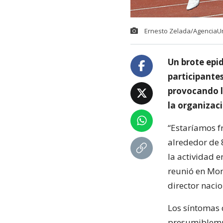
Ernesto Zelada/AgenciaU
Un brote epi
participante
provocando l
la organizac
“Estaríamos f
alrededor de 
la actividad e
reunió en Mont
director naci
Los síntomas 
presumiblemne