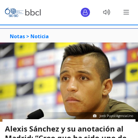
Notas >
Noticia
Jordi Puyol/AgenciaUno
Alexis Sánchez y su anotación al
Madrid: “Creo que ha sido uno de