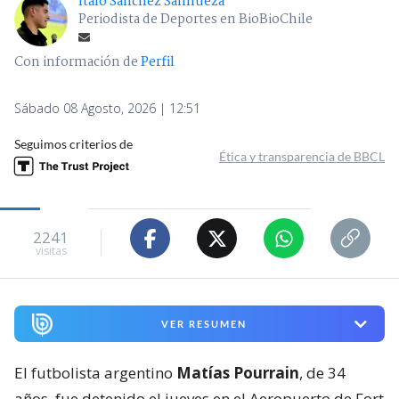
Ítalo Sánchez Sanhueza
Periodista de Deportes en BioBioChile
Con información de
Perfil
Sábado 08 Agosto, 2026 | 12:51
Seguimos criterios de
Ética y transparencia de BBCL
2241
visitas
VER RESUMEN
El futbolista argentino
Matías Pourrain
, de 34
años, fue detenido el jueves en el Aeropuerto de Fort