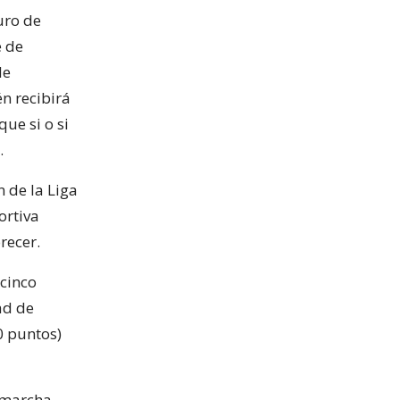
uro de
e de
de
n recibirá
ue si o si
.
n de la Liga
ortiva
recer.
 cinco
ad de
0 puntos)
 marcha