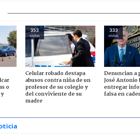
353
333
visitas
visitas
Celular robado destapa
Denuncian a 
lcar
abusos contra niña de un
José Antonio 
as o
profesor de su colegio y
entregar inf
 y
del conviviente de su
falsa en cade
madre
oticia