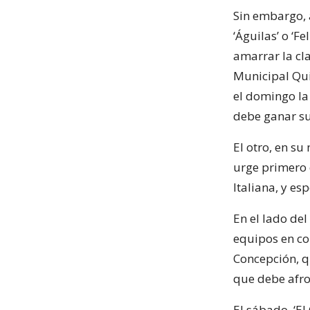
Sin embargo, 
‘Águilas’ o ‘F
amarrar la cl
Municipal Qui
el domingo la 
debe ganar su
El otro, en su
urge primero 
Italiana, y e
En el lado de
equipos en co
Concepción, q
que debe afron
El sábado, ‘E