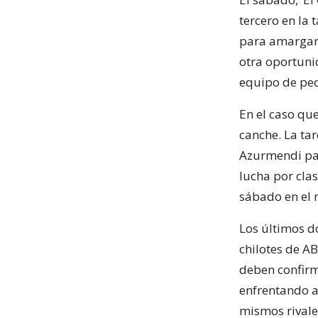
tercero en la 
para amargar 
otra oportunid
equipo de peor
En el caso qu
canche. La tar
Azurmendi par
lucha por clas
sábado en el 
Los últimos d
chilotes de A
deben confirm
enfrentando a
mismos rivales