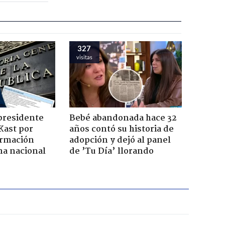
327
visitas
presidente
Bebé abandonada hace 32
Kast por
años contó su historia de
ormación
adopción y dejó al panel
na nacional
de ’Tu Día’ llorando