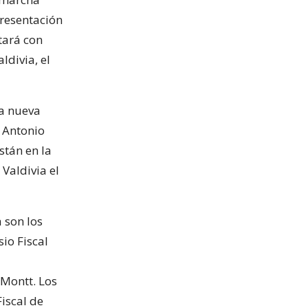
presentación
tará con
ldivia, el
na nueva
l Antonio
stán en la
 Valdivia el
 son los
io Fiscal
 Montt. Los
Fiscal de