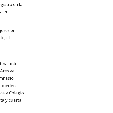
gistro en la
ia en
jores en
do, el
tina ante
 Ares ya
imnasio,
n pueden
ca y Colegio
ta y cuarta