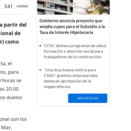
341
visitas
Gobierno anuncia proyecto que
 partir del
amplía cupos para el Subsidio a la
Tasa de Interés Hipotecaria
cional de
ur) como
CChC destaca programas de salud,
formación y atención social para
trabajadores de la construcción
ta, el
"Una muy buena noticia para
ros, para
Chile": gremios empresariales
0 horas se
destacan aprobación de la
megarreforma
las 20.00
los duelos
MÁS NOTICIAS
onal son los
 Mar,