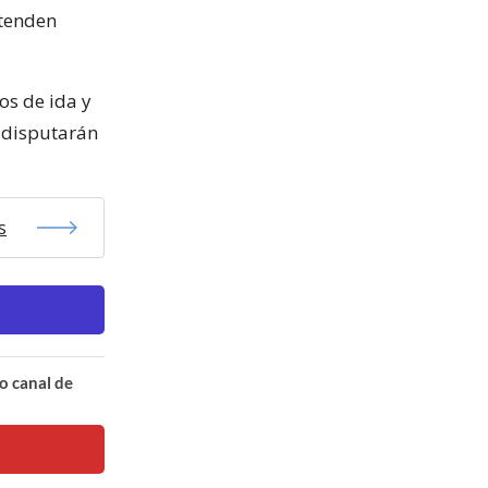
etenden
os de ida y
e disputarán
s
o canal de