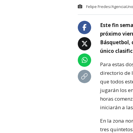
Felipe Fredes/AgenciaUn
Este fin sema
próximo vier
Básquetbol, 
único clasifi
Para estas dos
directorio de 
que todos est
jugarán los e
horas comenza
iniciarán a la
En la zona nor
tres quinteto