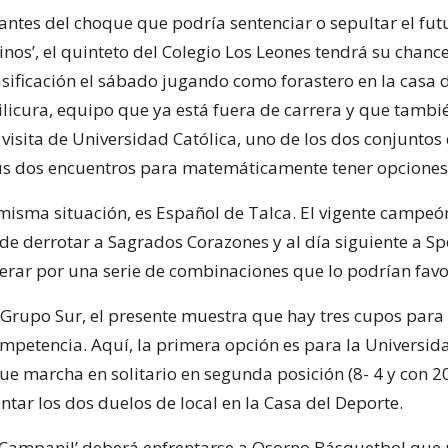
antes del choque que podría sentenciar o sepultar el fut
elinos’, el quinteto del Colegio Los Leones tendrá su chanc
asificación el sábado jugando como forastero en la casa 
licura, equipo que ya está fuera de carrera y que tambié
visita de Universidad Católica, uno de los dos conjuntos q
s dos encuentros para matemáticamente tener opciones
 misma situación, es Español de Talca. El vigente campeó
de derrotar a Sagrados Corazones y al día siguiente a Sp
sperar por una serie de combinaciones que lo podrían favo
l Grupo Sur, el presente muestra que hay tres cupos para
mpetencia. Aquí, la primera opción es para la Universid
ue marcha en solitario en segunda posición (8- 4 y con 2
tar los dos duelos de local en la Casa del Deporte.
l Campanil’ deberá enfrentarse a Osorno Básquetbol que