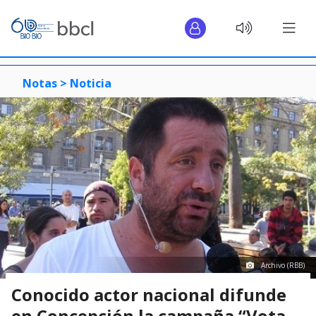
Notas >
Noticia
Archivo (RBB)
Conocido actor nacional difunde
en Concepción la campaña “Vota