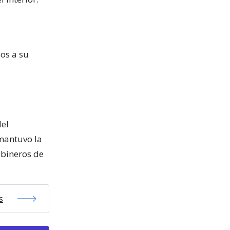
os a su
del
 mantuvo la
abineros de
s