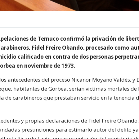
Apelaciones de Temuco confirmó la privación de liber
 Carabineros, Fidel Freire Obando, procesado como aut
icidio calificado en contra de dos personas perpetra
orbea en noviembre de 1973.
los antecedentes del proceso Nicanor Moyano Valdés, y
ue, habitantes de Gorbea, serían victimas mortales de 
la de carabineros que prestaban servicio en la tenencia 
cedentes y propias declaraciones de Fidel Freire Obando,
ndadas presunciones para estimarlo autor del delito ya
ellante Ricardo Lavín, en representación del ministerio del