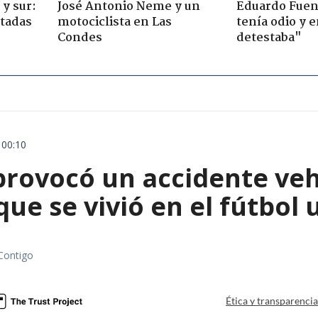
y sur:
José Antonio Neme y un
Eduardo Fuen
ctadas
motociclista en Las
tenía odio y 
Condes
detestaba"
 00:10
rovocó un accidente vehic
que se vivió en el fútbol
Contigo
Ética y transparenci