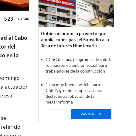
523
visitas
Gobierno anuncia proyecto que
tad al Cabo
amplía cupos para el Subsidio a la
Tasa de Interés Hipotecaria
or del
do en la
CChC destaca programas de salud,
formación y atención social para
trabajadores de la construcción
 Domingo
"Una muy buena noticia para
la actuación
Chile": gremios empresariales
de esa
destacan aprobación de la
megarreforma
MÁS NOTICIAS
 se
 referido
 interior.