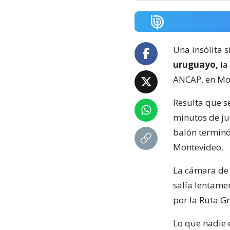
Una insólita s
uruguayo,
la
ANCAP, en Mo
Resulta que s
minutos de ju
balón terminó
Montevideo.
La cámara de 
salía lentame
por la Ruta Gr
Lo que nadie e