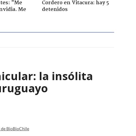
tes: "Me
Cordero en Vitacura: hay 5
envidia. Me
detenidos
ular: la insólita
 uruguayo
a de BioBioChile