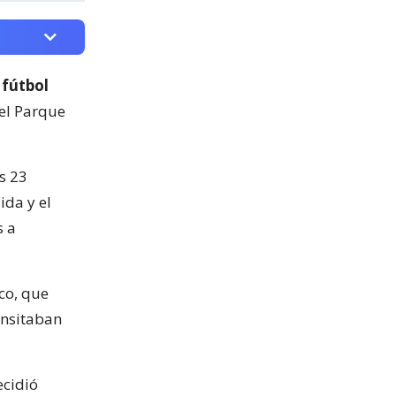
 fútbol
del Parque
s 23
ida y el
s a
co, que
ansitaban
ecidió