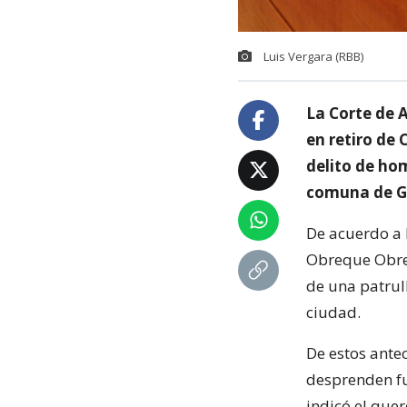
Luis Vergara (RBB)
La Corte de 
en retiro de
delito de hom
comuna de G
De acuerdo a 
Obreque Obreq
de una patrul
ciudad.
De estos ante
desprenden fu
indicó el quer