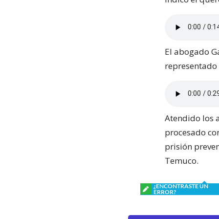
El abogado Ga
representado o
Atendido los 
procesado con
prisión preve
Temuco.
¿ENCONTRASTE UN
ERROR?