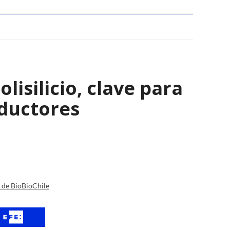
isilicio, clave para
nductores
a de BioBioChile