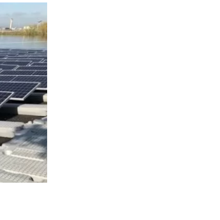
2311
visitas