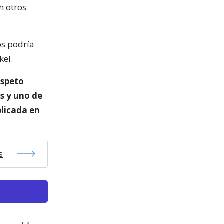
n otros
os podría
kel.
espeto
s y uno de
blicada en
s