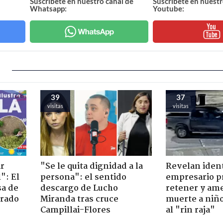
Suscríbete en nuestro canal de
Suscríbete en nuestr
Whatsapp:
Youtube:
39
37
visitas
visitas
ir
"Se le quita dignidad a la
Revelan iden
": El
persona": el sentido
empresario p
sa de
descargo de Lucho
retener y am
trado
Miranda tras cruce
muerte a niño
Campillai-Flores
al "rin raja"