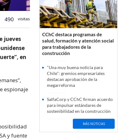
490
visitas
CChC destaca programas de
e jueves
salud, formación y atención social
para trabajadores de la
ounidense
construcción
uerte”, en
"Una muy buena noticia para
Chile": gremios empresariales
lemanes”,
destacan aprobación de la
megarreforma
de espionaje
SalfaCorp y CChC firman acuerdo
para impulsar estándares de
sostenibilidad en la construcción
MÁS NOTICIAS
posibilidad
SA y fuente