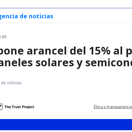
gencia de noticias
1:05
ne arancel del 15% al pol
paneles solares y semico
 de noticias
a
Ética y transparenci