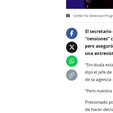
Center for American Progre
El secretari
“tensiones” 
pero aseguró
una entrevist
“Sin duda est
dijo el jefe 
de la agencia
“Pero nuestra 
Presionado po
de hacer decl