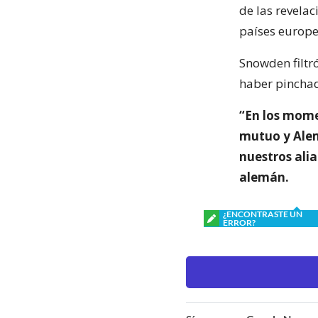
de las revela
países europe
Snowden filtr
haber pinchad
“En los mome
mutuo y Alem
nuestros alia
alemán.
¿ENCONTRASTE UN
ERROR?