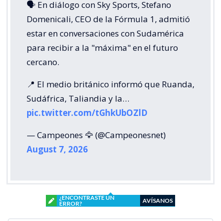
🗣️ En diálogo con Sky Sports, Stefano
Domenicali, CEO de la Fórmula 1, admitió
estar en conversaciones con Sudamérica
para recibir a la "máxima" en el futuro
cercano.
📍 El medio británico informó que Ruanda,
Sudáfrica, Taliandia y la…
pic.twitter.com/tGhkUbOZlD
— Campeones 🦅 (@Campeonesnet)
August 7, 2026
¿ENCONTRASTE UN
AVÍSANOS
ERROR?