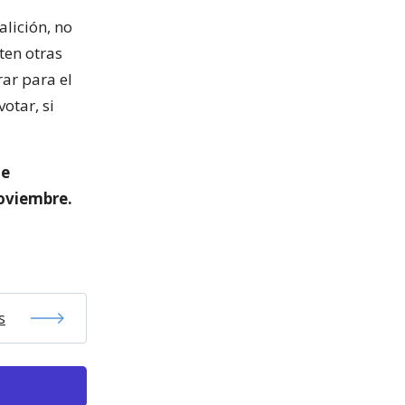
alición, no
ten otras
ar para el
otar, si
ue
noviembre.
s