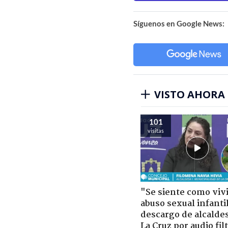
Síguenos en Google News:
VISTO AHORA
101
visitas
"Se siente como viv
abuso sexual infantil
descargo de alcalde
La Cruz por audio fil