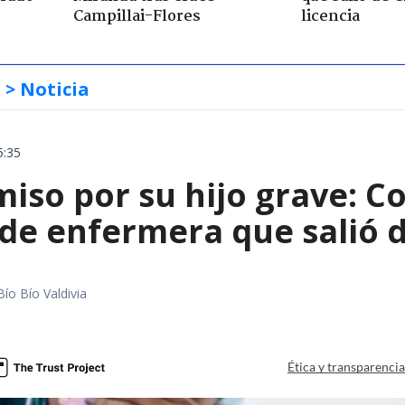
Campillai-Flores
licencia
s
> Noticia
5:35
iso por su hijo grave: Co
e enfermera que salió de
Bío Bío Valdivia
a
Ética y transparenci