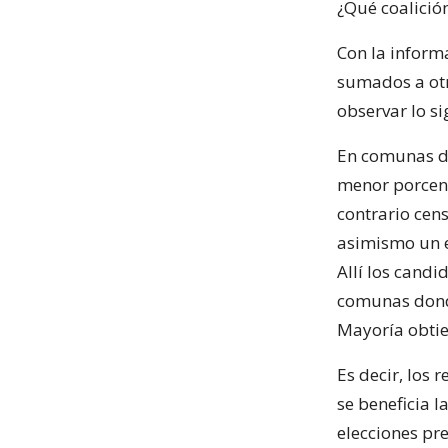
¿Qué coalició
Con la inform
sumados a otr
observar lo si
En comunas do
menor porcent
contrario cen
asimismo un e
Allí los candi
comunas donde
Mayoría obtie
Es decir, los
se beneficia l
elecciones pre