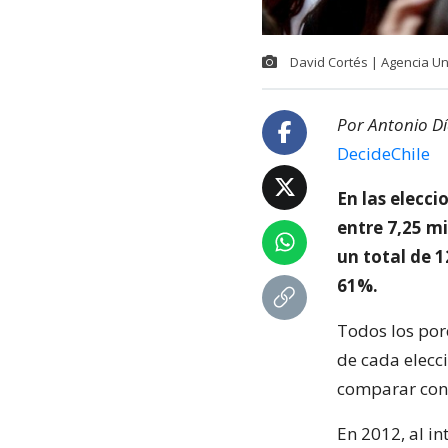
David Cortés | Agencia U
Por Antonio Dí
DecideChile
En las elecc
entre 7,25 mi
un total de 1
61%.
Todos los por
de cada elecci
comparar con e
En 2012, al in