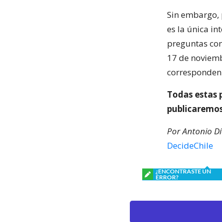
Sin embargo, 
es la única in
preguntas com
17 de noviembr
corresponden 
Todas estas 
publicaremos 
Por Antonio Dí
DecideChile
¿ENCONTRASTE UN
ERROR?