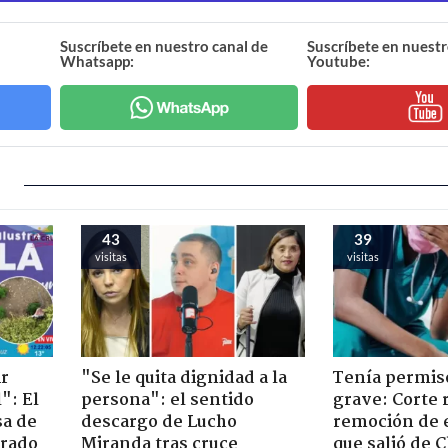
Suscríbete en nuestro canal de
Suscríbete en nuestr
Whatsapp:
Youtube:
43
39
visitas
visitas
ir
"Se le quita dignidad a la
Tenía permiso
": El
persona": el sentido
grave: Corte r
sa de
descargo de Lucho
remoción de 
trado
Miranda tras cruce
que salió de C