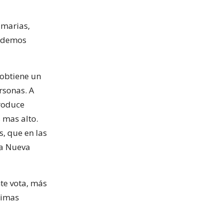
imarias,
podemos
 obtiene un
rsonas. A
produce
 mas alto.
s, que en las
 la Nueva
nte vota, más
ximas