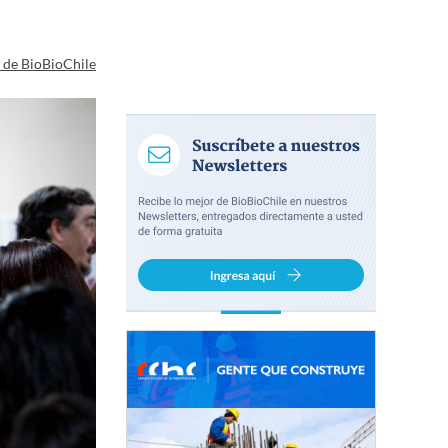
a de BioBioChile