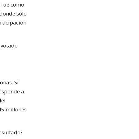
í fue como
 donde sólo
rticipación
 votado
onas. Si
responde a
del
45 millones
resultado?