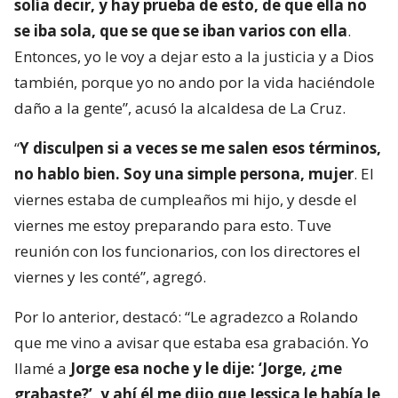
solía decir, y hay prueba de esto, de que ella no
se iba sola, que se que se iban varios con ella
.
Entonces, yo le voy a dejar esto a la justicia y a Dios
también, porque yo no ando por la vida haciéndole
daño a la gente”, acusó la alcaldesa de La Cruz.
“
Y disculpen si a veces se me salen esos términos,
no hablo bien. Soy una simple persona, mujer
. El
viernes estaba de cumpleaños mi hijo, y desde el
viernes me estoy preparando para esto. Tuve
reunión con los funcionarios, con los directores el
viernes y les conté”, agregó.
Por lo anterior, destacó: “Le agradezco a Rolando
que me vino a avisar que estaba esa grabación. Yo
llamé a
Jorge esa noche y le dije: ‘Jorge, ¿me
grabaste?’, y ahí él me dijo que Jessica le había le