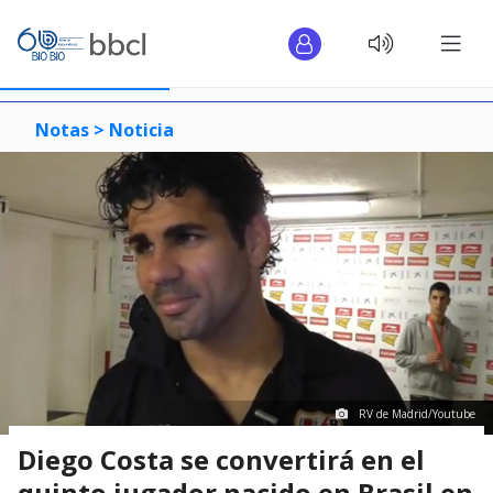
Notas >
Noticia
RV de Madrid/Youtube
Diego Costa se convertirá en el
quinto jugador nacido en Brasil en