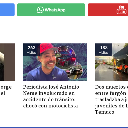
263
188
visitas
visitas
Jorge
Periodista José Antonio
Dos muertos d
nel
Neme involucrado en
entre furgón 
accidente de tránsito:
trasladaba a 
chocó con motociclista
juveniles de 
Temuco