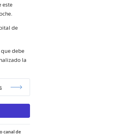
e este
noche.
pital de
ó que debe
malizado la
s
o canal de