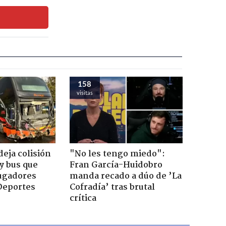
158
visitas
eja colisión
"No les tengo miedo":
y bus que
Fran García-Huidobro
jugadores
manda recado a dúo de ’La
Deportes
Cofradía’ tras brutal
crítica