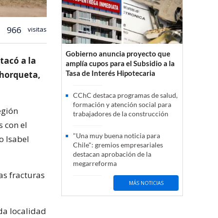
966
visitas
Gobierno anuncia proyecto que
tacó a la
amplía cupos para el Subsidio a la
Tasa de Interés Hipotecaria
 horqueta,
CChC destaca programas de salud,
formación y atención social para
egión
trabajadores de la construcción
s con el
"Una muy buena noticia para
o Isabel
Chile": gremios empresariales
destacan aprobación de la
megarreforma
as fracturas
MÁS NOTICIAS
da localidad