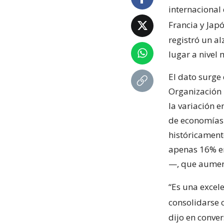
internacional
Francia y Jap
registró un al
lugar a nivel 
El dato surge 
Organización 
la variación e
de economías.
históricament
apenas 16% en
—, que aument
“Es una excel
consolidarse 
dijo en conve