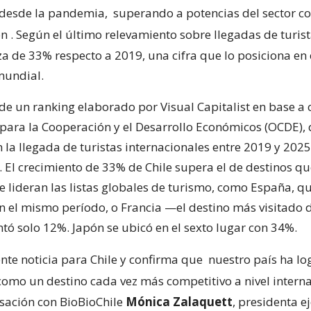
 desde la pandemia,
superando a potencias del sector 
ón
. Según el último relevamiento sobre llegadas de turista
za de 33% respecto a 2019, una cifra que lo posiciona en
mundial.
de un ranking elaborado por Visual Capitalist en base a c
para la Cooperación y el Desarrollo Económicos (OCDE),
n la llegada de turistas internacionales entre 2019 y 202
 El crecimiento de 33% de Chile supera el de destinos qu
e lideran las listas globales de turismo, como España, qu
 el mismo período, o Francia —el destino más visitado d
ó solo 12%. Japón se ubicó en el sexto lugar con 34%.
ente noticia para Chile y confirma que
nuestro país ha l
como un destino cada vez más competitivo a nivel intern
rsación con BioBioChile
Mónica Zalaquett
, presidenta e