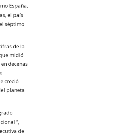
como España,
s, el país
 el séptimo
ifras de la
 que midió
5 en decenas
e
e creció
el planeta
ogrado
acional
”,
jecutiva de