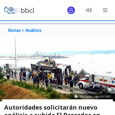
Notas >
Análisis
Eric Reyes | Agencia UNO
Autoridades solicitarán nuevo
análisis a subida El Pescador en