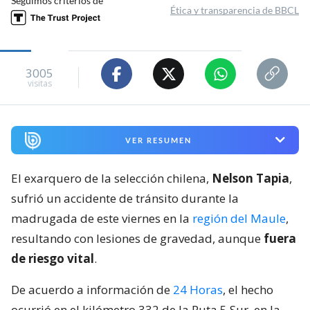
Seguimos criterios de
Ética y transparencia de BBCL
3005
visitas
VER RESUMEN
El exarquero de la selección chilena,
Nelson Tapia
,
sufrió un accidente de tránsito durante la
madrugada de este viernes en la
región del Maule
,
resultando con lesiones de gravedad, aunque
fuera
de riesgo vital
.
De acuerdo a información de
24 Horas
, el hecho
ocurrió en el kilómetro 332 de la Ruta 5 Sur, en la