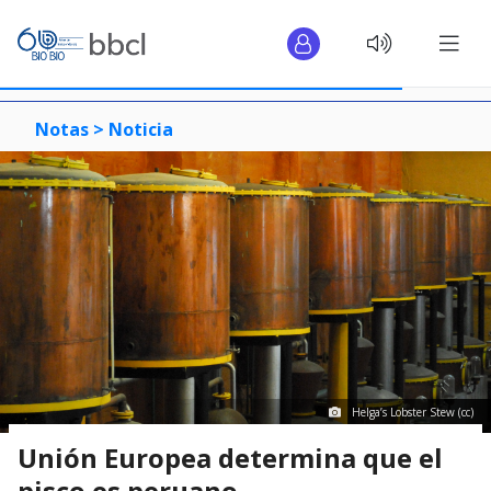
Notas >
Noticia
Helga’s Lobster Stew (cc)
Unión Europea determina que el
pisco es peruano