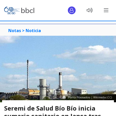
Notas >
Noticia
Planta Procesadora | Wikimedia (CC)
Seremi de Salud Bío Bío inicia
sumario sanitario en Iansa tras