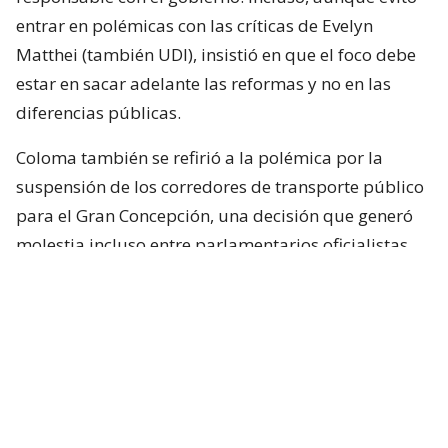
entrar en polémicas con las críticas de Evelyn
Matthei (también UDI), insistió en que el foco debe
estar en sacar adelante las reformas y no en las
diferencias públicas.
Coloma también se refirió a la polémica por la
suspensión de los corredores de transporte público
para el Gran Concepción, una decisión que generó
molestia incluso entre parlamentarios oficialistas
del Bío Bío. Al respecto, dijo esperar que La Moneda
revierta la medida, admitió que tomó por sorpresa
a militantes y afirmó que retrasar estas obras
perjudica directamente a la región.
Agenda de seguridad e indultos