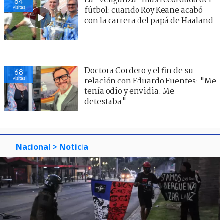
La "venganza" más recordada del
84
visitas
fútbol: cuando Roy Keane acabó
con la carrera del papá de Haaland
Doctora Cordero y el fin de su
68
visitas
relación con Eduardo Fuentes: "Me
tenía odio y envidia. Me
detestaba"
Nacional
> Noticia