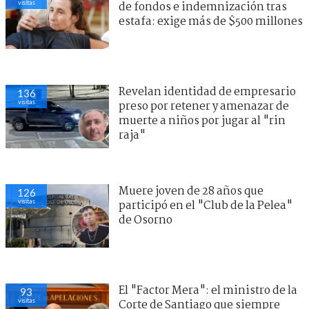
visitas
de fondos e indemnización tras
estafa: exige más de $500 millones
Revelan identidad de empresario
136
visitas
preso por retener y amenazar de
muerte a niños por jugar al "rin
raja"
Muere joven de 28 años que
126
visitas
participó en el "Club de la Pelea"
de Osorno
El "Factor Mera": el ministro de la
93
visitas
Corte de Santiago que siempre