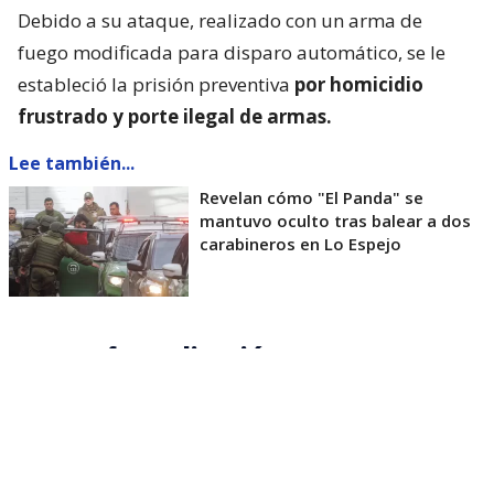
Debido a su ataque, realizado con un arma de
fuego modificada para disparo automático, se le
estableció la prisión preventiva
por homicidio
frustrado y porte ilegal de armas.
Lee también...
Revelan cómo "El Panda" se
mantuvo oculto tras balear a dos
carabineros en Lo Espejo
Nueva formalización
Hoy, según indicó la fiscal Claudia Castro de la
Fiscalía Metropolitana Sur, diversas diligencias
dieron paso a su formalización
por asociación