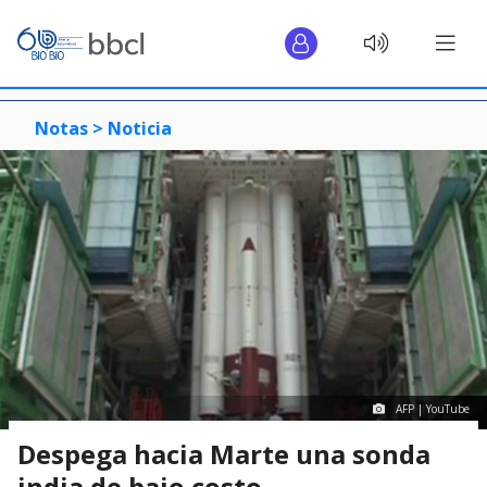
Notas >
Noticia
AFP | YouTube
Despega hacia Marte una sonda
india de bajo costo