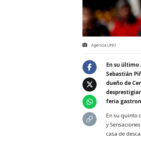
Agencia UNO
En su último 
Sebastián Piñ
dueño de Cen
desprestigiar
feria gastro
En su quinto d
y Sensaciones
casa de desca