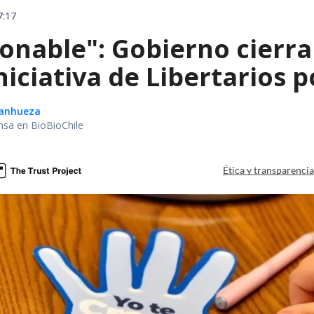
7:17
onable": Gobierno cierra
niciativa de Libertarios p
Sanhueza
nsa en BioBioChile
Ética y transparenci