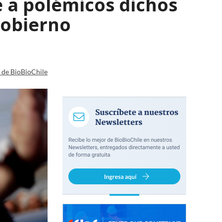
e a polémicos dichos
Gobierno
a de BioBioChile