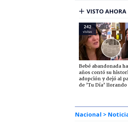
VISTO AHORA
242
visitas
Bebé abandonada ha
años contó su histor
adopción y dejó al p
de ’Tu Día’ llorando
Nacional
> Notici