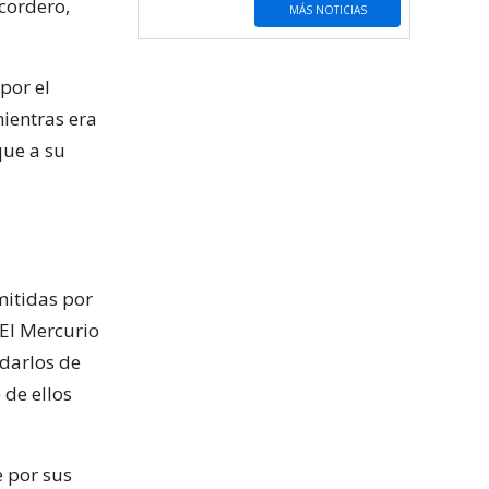
cordero,
MÁS NOTICIAS
por el
ientras era
que a su
mitidas por
 El Mercurio
ldarlos de
 de ellos
e por sus