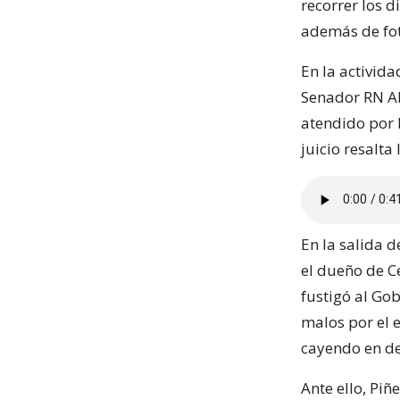
recorrer los 
además de fot
En la activid
Senador RN Al
atendido por 
juicio resalta 
En la salida d
el dueño de C
fustigó al Gob
malos por el 
cayendo en de
Ante ello, Pi