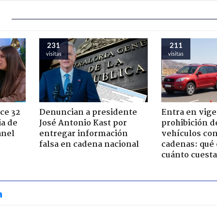
231
211
visitas
visitas
ce 32
Denuncian a presidente
Entra en vige
ia de
José Antonio Kast por
prohibición d
anel
entregar información
vehículos con
falsa en cadena nacional
cadenas: qué 
cuánto cuesta
a