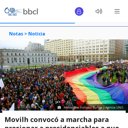
Notas >
Noticia
Archivo Jose Francisco Zuñiga | Agencia UNO
Movilh convocó a marcha para
presionar a presidenciables a que