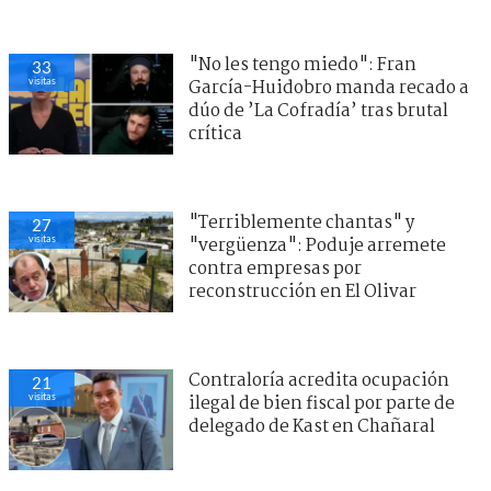
"No les tengo miedo": Fran
33
visitas
García-Huidobro manda recado a
dúo de ’La Cofradía’ tras brutal
crítica
"Terriblemente chantas" y
27
visitas
"vergüenza": Poduje arremete
contra empresas por
reconstrucción en El Olivar
Contraloría acredita ocupación
21
visitas
ilegal de bien fiscal por parte de
delegado de Kast en Chañaral