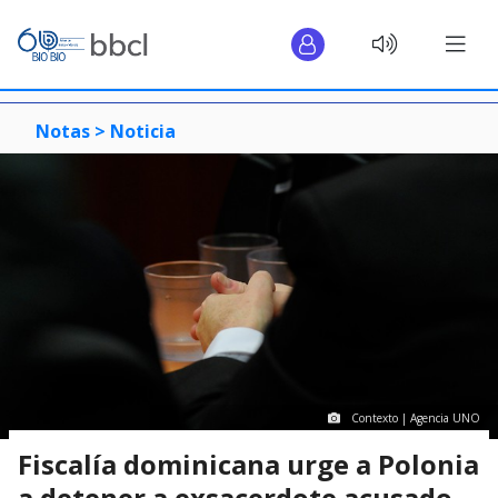
Notas >
Noticia
Contexto | Agencia UNO
Fiscalía dominicana urge a Polonia
a detener a exsacerdote acusado