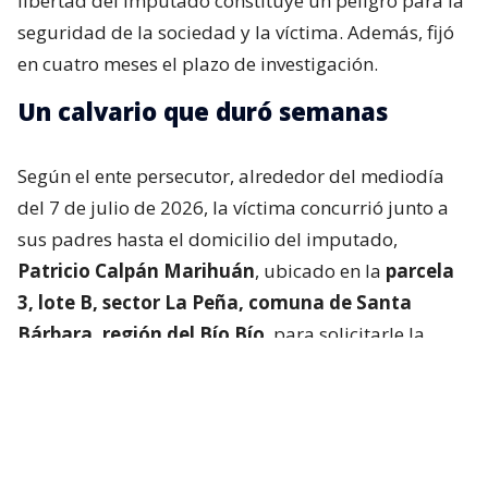
libertad del imputado constituye un peligro para la
seguridad de la sociedad y la víctima. Además, fijó
en cuatro meses el plazo de investigación.
Un calvario que duró semanas
Según el ente persecutor, alrededor del mediodía
del 7 de julio de 2026, la víctima concurrió junto a
sus padres hasta el domicilio del imputado,
Patricio Calpán Marihuán
, ubicado en la
parcela
3, lote B, sector La Peña, comuna de Santa
Bárbara, región del Bío Bío
, para solicitarle la
devolución de una motosierra que le habían
prestado.
El imputado aceptó entregar la especie,
bajo la
condición de que la víctima se quedara a