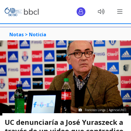
Notas >
Noticia
Francisco Longa | AgenciaUNO
UC denunciaría a José Yuraszeck a
través de un video que contradice