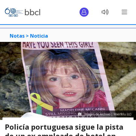
Notas >
Noticia
Imagen de Archivo | Waerfelu (cc)
Policía portuguesa sigue la pista
de un ex empleado de hotel en