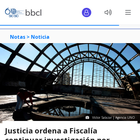
Notas >
Noticia
Víctor Salazar | Agencia UNO
Justicia ordena a Fiscalía
continuar investigación por