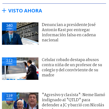
VISTO AHORA
Denuncian a presidente José
340
visitas
Antonio Kast por entregar
información falsa en cadena
nacional
Celular robado destapa abusos
312
visitas
contra niña de un profesor de su
colegio y del conviviente de su
madre
"Agresivo y clasista": Neme llamó
159
visitas
indignado al "QTLD" para
defender a JC y barrió con Nicolás