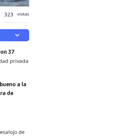
323
visitas
con 37
edad privada
 bueno a la
ra de
esalojo de