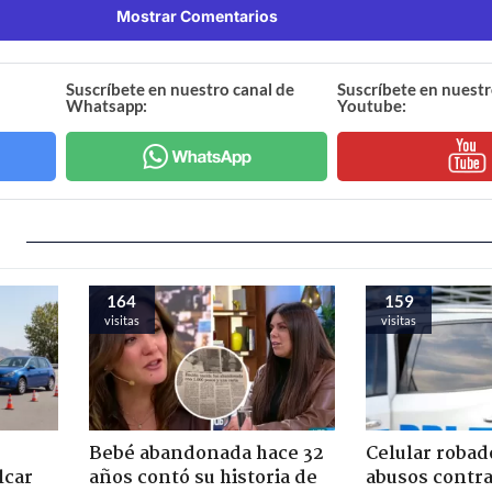
Mostrar Comentarios
Suscríbete en nuestro canal de
Suscríbete en nuestr
Whatsapp:
Youtube:
164
159
visitas
visitas
Bebé abandonada hace 32
Celular robad
lcar
años contó su historia de
abusos contra