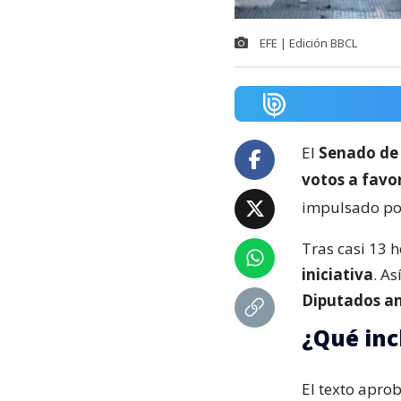
EFE | Edición BBCL
El
Senado de 
votos a favor
impulsado por
Tras casi 13 h
iniciativa
. As
Diputados an
¿Qué inc
El texto apro