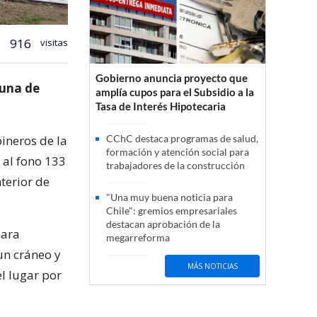
916
visitas
Gobierno anuncia proyecto que
muna de
amplía cupos para el Subsidio a la
Tasa de Interés Hipotecaria
ineros de la
CChC destaca programas de salud,
formación y atención social para
 al fono 133
trabajadores de la construcción
terior de
"Una muy buena noticia para
Chile": gremios empresariales
destacan aprobación de la
para
megarreforma
un cráneo y
MÁS NOTICIAS
l lugar por