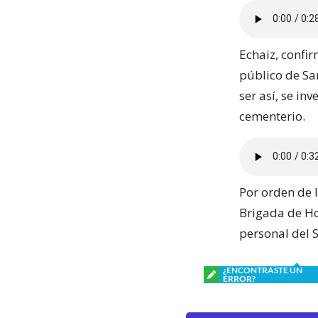
Echaiz, confi
público de Sa
ser así, se in
cementerio.
Por orden de l
Brigada de Ho
personal del S
¿ENCONTRASTE UN
ERROR?