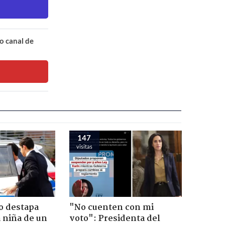
o canal de
147
visitas
o destapa
"No cuenten con mi
 niña de un
voto": Presidenta del