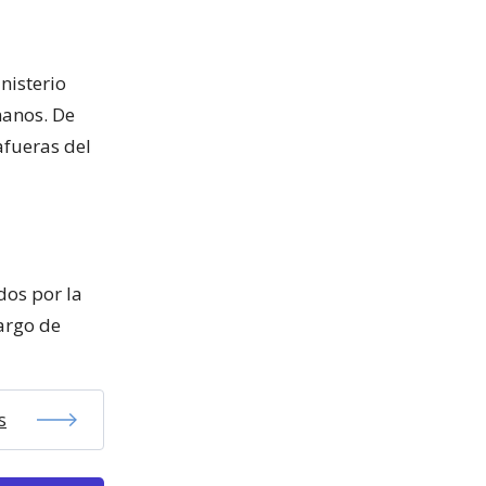
nisterio
manos. De
afueras del
dos por la
cargo de
s