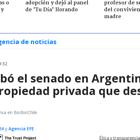
as o
adopción y dejó al panel
profesor de s
 y
de ’Tu Día’ llorando
del convivien
madre
gencia de noticias
9:32
bó el senado en Argentin
propiedad privada que de
nsa en BioBioChile
24
y
Agencia EFE
Ética y transparenci