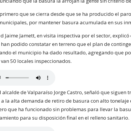
unciando que la basura la arrojan la gente sin criterio de
l primero que se cierra desde que se ha producido el par
municipales, por mantener basura acumulada en sus in
d Jaime Jamett, en visita inspectiva por el sector, explicó
n han podido constatar en terreno que el plan de conting
lando el municipio ha dado resultado, agregando que po
 van 50 locales inspeccionados.
l alcalde de Valparaíso Jorge Castro, señaló que siguen 
 a la alta demanda de retiro de basura con alto tonelaje
ero que ha funcionado sin problemas para llevar la basu
amiento para su disposición final en el relleno sanitario.