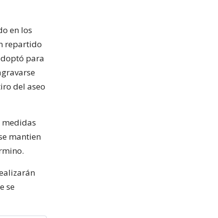
do en los
n repartido
adoptó para
agravarse
iro del aseo
as medidas
 se mantien
érmino.
realizarán
e se