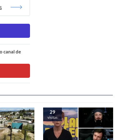
s
o canal de
29
visitas