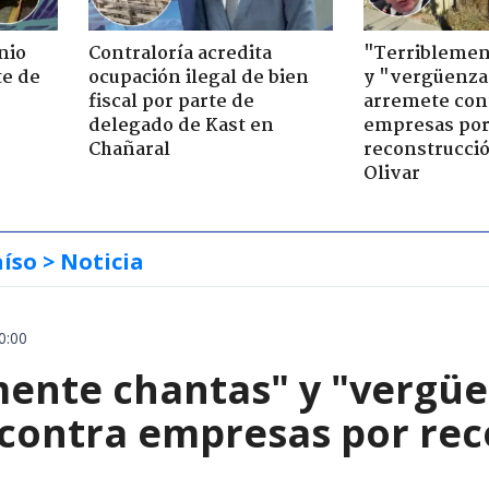
nio
Contraloría acredita
"Terriblemen
te de
ocupación ilegal de bien
y "vergüenza
fiscal por parte de
arremete con
delegado de Kast en
empresas po
Chañaral
reconstrucció
Olivar
aíso
> Noticia
0:00
mente chantas" y "vergüe
contra empresas por reco