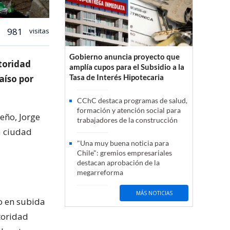
981
visitas
Gobierno anuncia proyecto que
toridad
amplía cupos para el Subsidio a la
Tasa de Interés Hipotecaria
aíso por
CChC destaca programas de salud,
formación y atención social para
teño, Jorge
trabajadores de la construcción
a ciudad
"Una muy buena noticia para
Chile": gremios empresariales
destacan aprobación de la
megarreforma
MÁS NOTICIAS
o en subida
toridad