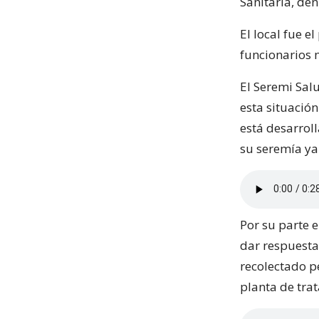
Sanitaria, den
El local fue e
funcionarios 
El Seremi Salu
esta situació
está desarrol
su seremía ya
Por su parte e
dar respuesta
recolectado p
planta de trat