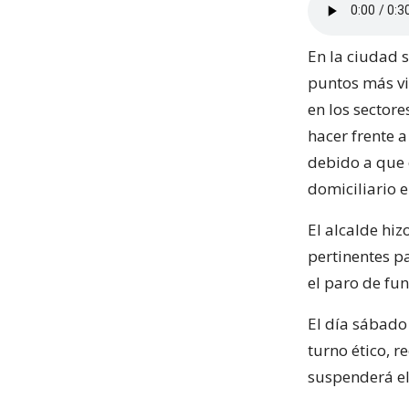
En la ciudad 
puntos más vi
en los sector
hacer frente 
debido a que 
domiciliario e
El alcalde hi
pertinentes p
el paro de fun
El día sábado
turno ético, r
suspenderá el