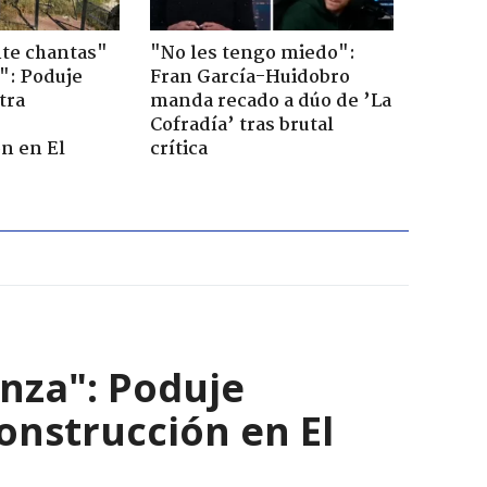
te chantas"
"No les tengo miedo":
": Poduje
Fran García-Huidobro
tra
manda recado a dúo de ’La
r
Cofradía’ tras brutal
n en El
crítica
nza": Poduje
nstrucción en El