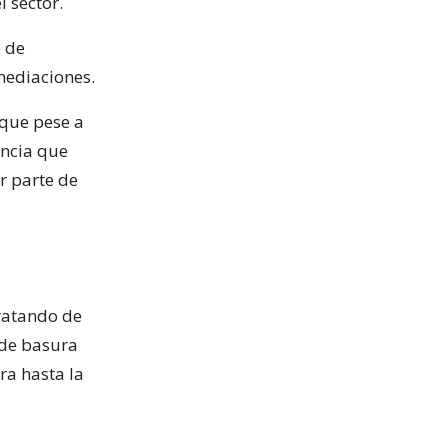
l sector.
o de
mediaciones.
 que pese a
encia que
r parte de
tratando de
 de basura
ra hasta la