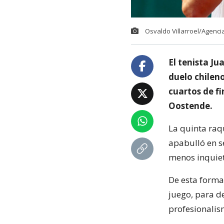
Osvaldo Villarroel/Agenc
El tenista Ju
duelo chilen
cuartos de fi
Oostende.
La quinta raq
apabulló en s
menos inquieta
De esta forma
juego, para d
profesionalis