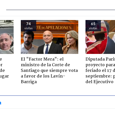
74
65
visitas
visitas
e
El "Factor Mera": el
Diputada Pari
or
ministro de la Corte de
proyecto para
 de
Santiago que siempre vota
feriado el 17 
jugar
a favor de los Lavín-
septiembre: 
Barriga
del Ejecutivo
a