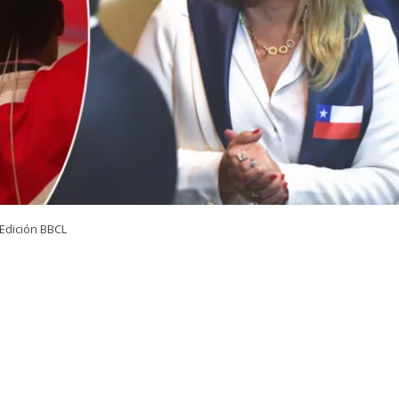
Edición BBCL
VER RESUMEN
el Partido de la Gente (PDG),
Zandra Parisi
, presentó un
 feriado por única vez el jueves 17 de septiembre
, con e
elebraciones de Fiestas Patrias.