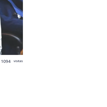
1094
visitas
 proyecto
l objetivo de