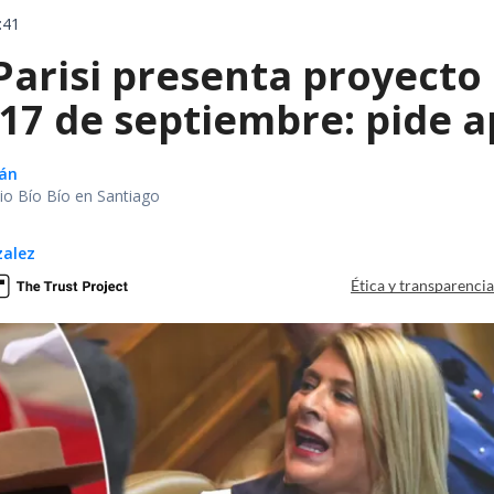
:41
Parisi presenta proyecto
 17 de septiembre: pide a
lán
io Bío Bío en Santiago
zalez
Ética y transparenci