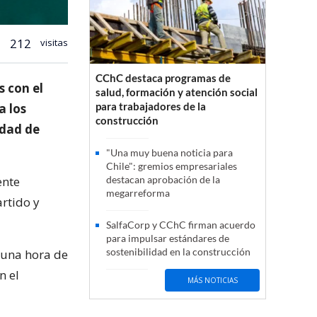
212
visitas
CChC destaca programas de
s con el
salud, formación y atención social
para trabajadores de la
a los
construcción
idad de
"Una muy buena noticia para
Chile": gremios empresariales
ente
destacan aprobación de la
megarreforma
rtido y
SalfaCorp y CChC firman acuerdo
para impulsar estándares de
sostenibilidad en la construcción
 una hora de
n el
MÁS NOTICIAS