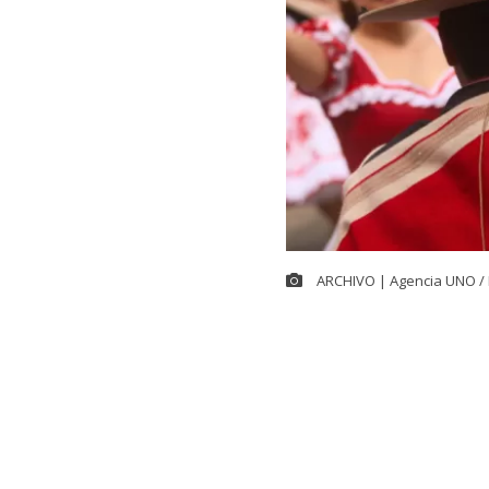
ARCHIVO | Agencia UNO / 
La diputada d
para declarar
extender las c