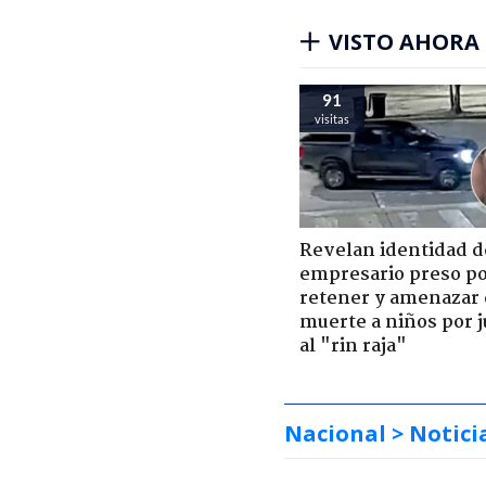
VISTO AHORA
91
visitas
Revelan identidad d
empresario preso p
retener y amenazar
muerte a niños por 
al "rin raja"
Nacional
> Notici