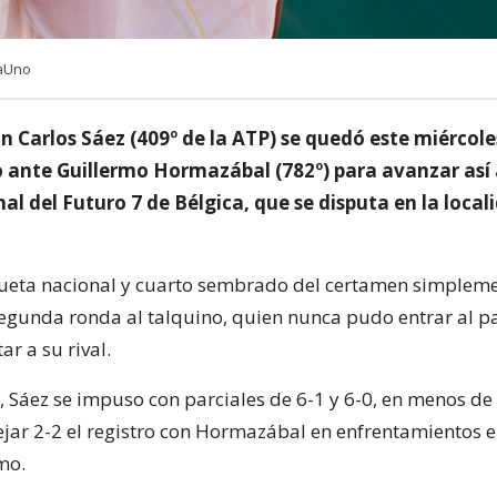
iaUno
an Carlos Sáez (409º de la ATP) se quedó este miércole
o ante Guillermo Hormazábal (782º) para avanzar así 
nal del Futuro 7 de Bélgica, que se disputa en la local
ueta nacional y cuarto sembrado del certamen simplem
egunda ronda al talquino, quien nunca pudo entrar al pa
r a su rival.
, Sáez se impuso con parciales de 6-1 y 6-0, en menos de
ejar 2-2 el registro con Hormazábal en enfrentamientos e
mo.