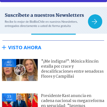
VISTO AHORA
"¡Me indigna!": Mónica Rincón
40
visitas
estalla por cruce y
descalificaciones entre senadoras
Flores y Campillai
Presidente Kast anuncia en
33
visitas
cadena nacional su megarreforma
en seguridad: "Seremos