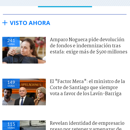
VISTO AHORA
Amparo Noguera pide devolución
241
visitas
de fondos e indemnización tras
estafa: exige más de $500 millones
El "Factor Mera": el ministro de la
149
visitas
Corte de Santiago que siempre
vota a favor de los Lavín-Barriga
Revelan identidad de empresario
115
visitas
preso por retener y amenazar de