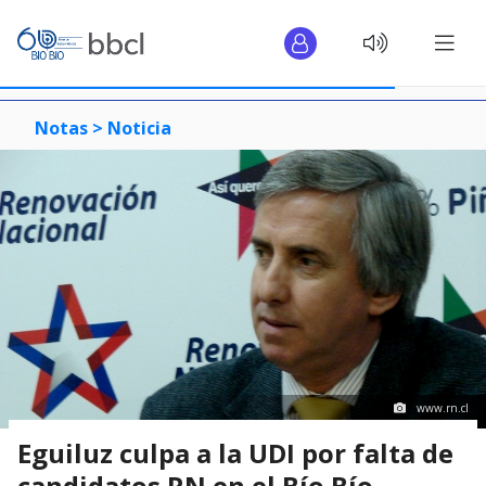
Notas >
Noticia
www.rn.cl
Eguiluz culpa a la UDI por falta de
candidatos RN en el Bío Bío