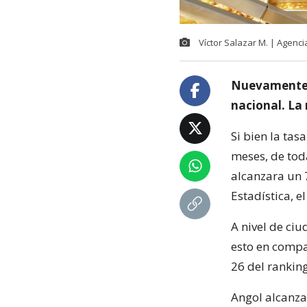
Víctor Salazar M. | Agenc
Nuevamente L
nacional. La
Si bien la ta
meses, de tod
alcanzara un 
Estadística, e
A nivel de ci
esto en compa
26 del ranking
Angol alcanza