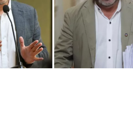
VER RESUMEN
 directiva del Partido Comunista (PC) a Cuba volvió a tensi
co, luego de que la bancada de diputados de la UDI acudi
oral (Servel) para solicitar que se evalúe la apertura de u