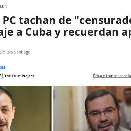
9:04
 PC tachan de "censurado
iaje a Cuba y recuerdan 
Bío Bío Santiago
tes
Ética y transparenci