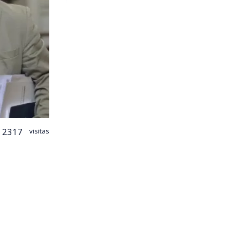
2317
visitas
onar el
era al
n