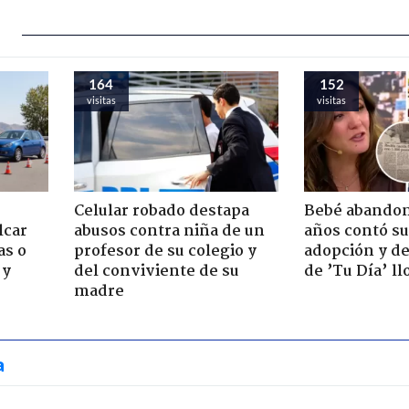
164
152
visitas
visitas
Celular robado destapa
Bebé abandon
lcar
abusos contra niña de un
años contó su
as o
profesor de su colegio y
adopción y de
 y
del conviviente de su
de ’Tu Día’ l
madre
a