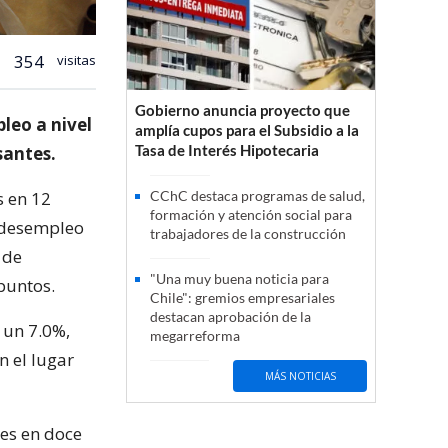
354
visitas
Gobierno anuncia proyecto que
leo a nivel
amplía cupos para el Subsidio a la
Tasa de Interés Hipotecaria
santes.
s en 12
CChC destaca programas de salud,
formación y atención social para
l desempleo
trabajadores de la construcción
 de
"Una muy buena noticia para
puntos.
Chile": gremios empresariales
destacan aprobación de la
 un 7.0%,
megarreforma
n el lugar
MÁS NOTICIAS
es en doce