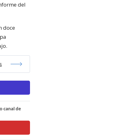
informe del
en doce
upa
jo.
s
o canal de