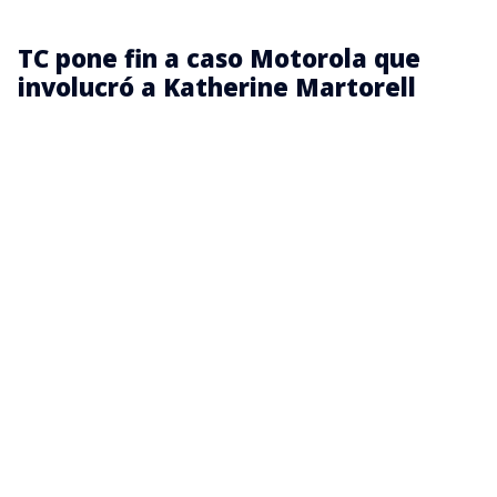
TC pone fin a caso Motorola que
involucró a Katherine Martorell
El caso comenzó luego de que Pegasus, empresa
que perdió la licitación, denunciara presuntas
irregularidades en el proceso de adjudicación y
presentara una querella por delitos como fraude al
Fisco, prevaricación administrativa y falsificación de
instrumento público.
La controversia se centró en un requisito técnico de
las bases de licitación. Pegasus sostuvo que las
cámaras adjudicadas a Motorola no cumplían con
las funciones de “pre y post grabado” exigidas en el
concurso, mientras que Martorell defendió que se