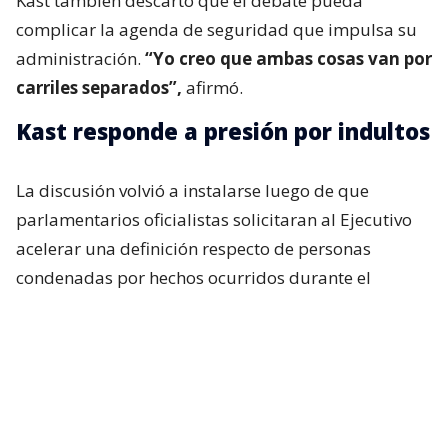
Kast también descartó que el debate pueda
complicar la agenda de seguridad que impulsa su
administración.
“Yo creo que ambas cosas van por
carriles separados”,
afirmó.
Kast responde a presión por indultos
La discusión volvió a instalarse luego de que
parlamentarios oficialistas solicitaran al Ejecutivo
acelerar una definición respecto de personas
condenadas por hechos ocurridos durante el
estallido social, particularmente uniformados.
Incluso, si bien en el oficialismo no existía una
expectativa real de que el presidente anunciara algo
al respecto durante su última cadena nacional,
tanto Republicanos como el Partido Nacional