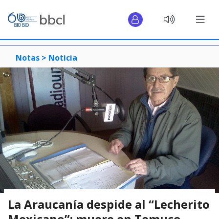
Notas >
Noticia
La Araucanía despide al “Lecherito
Mexicano”: muere en Temuco