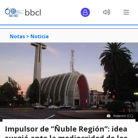
Notas >
Noticia
Robertin (CC)
Impulsor de “Ñuble Región”: idea
surgió ante la mediocridad de los