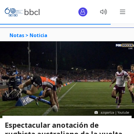
Notas >
Noticia
azsportza | Youtube
Espectacular anotación de
rugbista australiano da la vuelta