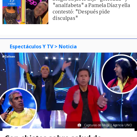
visitas
"analfabeta" a Pamela Díaz y ella
contestó: "Después pide
disculpas"
Espectáculos Y TV
> Noticia
Capturas de Mega | Agencia UNO