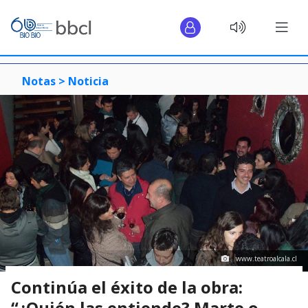
Notas >
Noticia
www.teatroalcala.cl
Continúa el éxito de la obra:
“¿Quién las entiende? Marte o