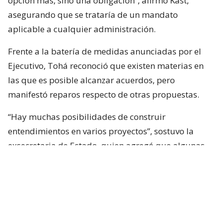
opción más, sino una obligación”, afirmó Kast,
asegurando que se trataría de un mandato
aplicable a cualquier administración.
Frente a la batería de medidas anunciadas por el
Ejecutivo, Tohá reconoció que existen materias en
las que es posible alcanzar acuerdos, pero
manifestó reparos respecto de otras propuestas.
“Hay muchas posibilidades de construir
entendimientos en varios proyectos”, sostuvo la
exsecretaria de Estado, quien agregó que algunas
iniciativas generan dudas porque, a su juicio, son
“
conflictivas
” y al mismo tiempo “
innecesarias
“.
Entre estas últimas ubicó los cambios
constitucionales planteados por La Moneda. Tohá