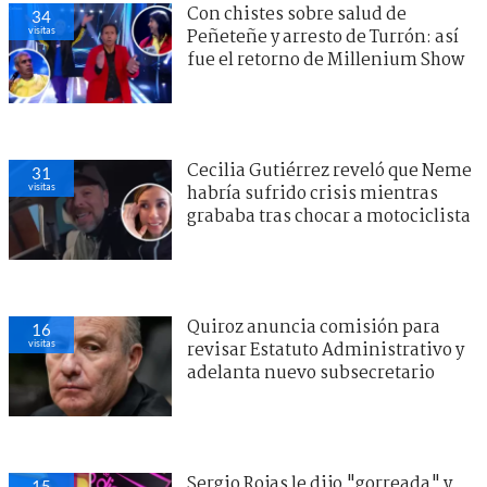
Con chistes sobre salud de
34
visitas
Peñeteñe y arresto de Turrón: así
fue el retorno de Millenium Show
Cecilia Gutiérrez reveló que Neme
31
visitas
habría sufrido crisis mientras
grababa tras chocar a motociclista
Quiroz anuncia comisión para
16
visitas
revisar Estatuto Administrativo y
adelanta nuevo subsecretario
Sergio Rojas le dijo "gorreada" y
15