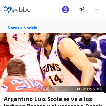
Notas >
Noticia
Mwinog2777 (CC)
Argentino Luis Scola se va a los
Indiana Pacers y el veterano Derek