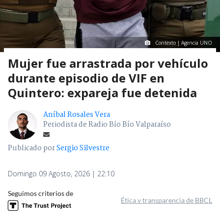
Contexto | Agencia UNO
Mujer fue arrastrada por vehículo
durante episodio de VIF en
Quintero: expareja fue detenida
Aníbal Rosales Vera
Periodista de Radio Bío Bío Valparaíso
Publicado por
Sergio Silvestre
Domingo 09 Agosto, 2026 | 22:10
Seguimos criterios de
Ética y transparencia de BBCL