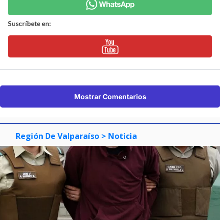
Suscríbete en:
Mostrar Comentarios
Región De Valparaíso
> Noticia