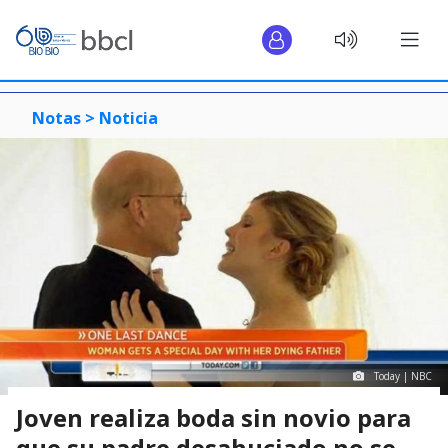
Notas >
Noticia
Today | NBC
Joven realiza boda sin novio para
que su padre desahuciado no se