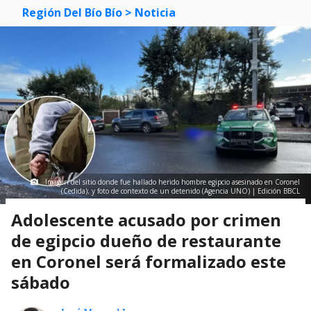
Región Del Bío Bío
> Noticia
Imagen del sitio donde fue hallado herido hombre egipcio asesinado en Coronel
(Cedida); y foto de contexto de un detenido (Agencia UNO) | Edición BBCL
Adolescente acusado por crimen
de egipcio dueño de restaurante
en Coronel será formalizado este
sábado