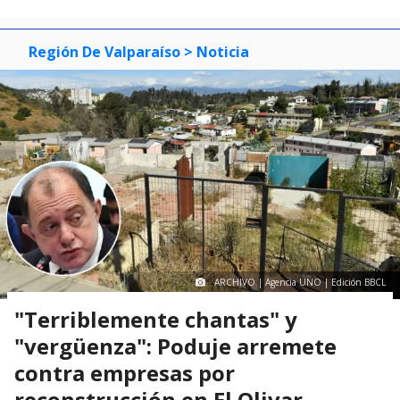
Región De Valparaíso
> Noticia
ARCHIVO | Agencia UNO | Edición BBCL
"Terriblemente chantas" y
"vergüenza": Poduje arremete
contra empresas por
reconstrucción en El Olivar