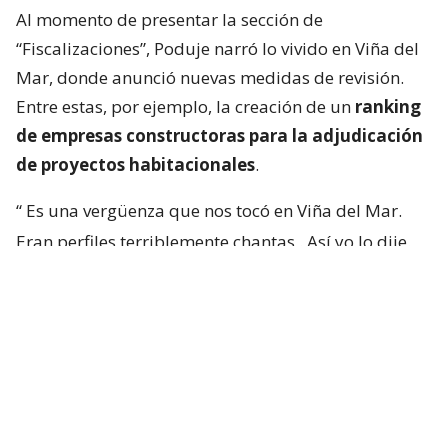
Al momento de presentar la sección de
“Fiscalizaciones”, Poduje narró lo vivido en Viña del
Mar, donde anunció nuevas medidas de revisión.
Entre estas, por ejemplo, la creación de un
ranking
de empresas constructoras para la adjudicación
de proyectos habitacionales
.
“
Es una vergüenza que nos tocó en Viña del Mar.
Eran perfiles terriblemente chantas
. Así yo lo dije.
No podía decir mal hecho, no.
Chanta era la
palabra. ¡Chantas!
Y esta casa la estamos
desarmando ahora y
traeremos otra empresa que
haga bien la pega
“, aseguró.
“Yo siempre pregunto: ‘¿Qué constructora es? Tal y
cual’. Y algunas que dejaron varias embarradas, ¡se