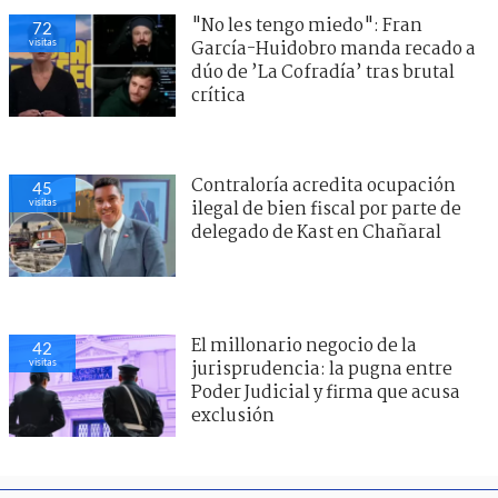
"No les tengo miedo": Fran
72
visitas
García-Huidobro manda recado a
dúo de ’La Cofradía’ tras brutal
crítica
Contraloría acredita ocupación
45
visitas
ilegal de bien fiscal por parte de
delegado de Kast en Chañaral
El millonario negocio de la
42
visitas
jurisprudencia: la pugna entre
Poder Judicial y firma que acusa
exclusión