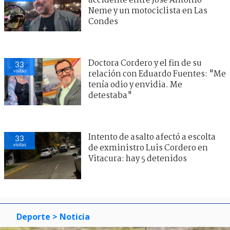
accidente entre José Antonio
Neme y un motociclista en Las
Condes
Doctora Cordero y el fin de su
33
visitas
relación con Eduardo Fuentes: "Me
tenía odio y envidia. Me
detestaba"
Intento de asalto afectó a escolta
33
visitas
de exministro Luis Cordero en
Vitacura: hay 5 detenidos
Deporte
> Noticia