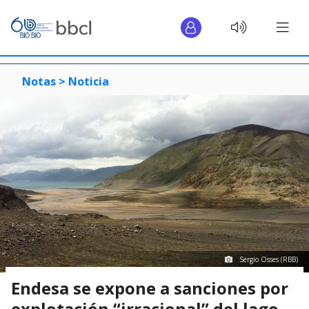
Notas >
Noticia
Sergio Osses (RBB)
Endesa se expone a sanciones por
explotación “irracional” del lago