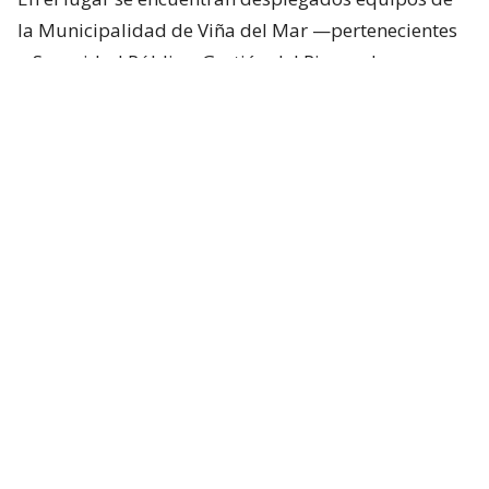
la Municipalidad de Viña del Mar —pertenecientes
a Seguridad Pública, Gestión del Riesgo de
Desastres y Operaciones—, quienes trabajan en el
despeje y aseguramiento de la vía con apoyo de
cuatro camiones tolva, un cargador frontal y una
retroexcavadora.
Lee también...
"Terriblemente chantas" y
"vergüenza": Poduje arremete
contra empresas por
reconstrucción en El Olivar
Desvíos y alternativas de tránsito