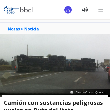
Notas >
Noticia
Claudio Opazo | @clopazo
Camión con sustancias peligrosas
vuelca en Ruta del Itata