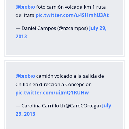
@biobio
foto camión volcada km 1 ruta
del Itata
pic.twitter.com/u4SHmhU3At
— Daniel Campos (@nzcampos)
July 29,
2013
@biobio
camión volcado a la salida de
Chillán en dirección a Concepción
pic.twitter.com/uiJmQ1KUHw
— Carolina Carrillo  (@CaroCOrtega)
July
29, 2013