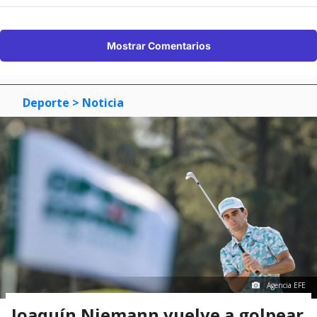
Mostrar Comentarios
Deporte
> Noticia
Agencia EFE
Joaquín Niemann vuelve a golpear