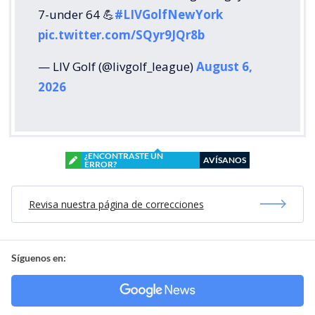
7-under 64 💪
#LIVGolfNewYork
pic.twitter.com/SQyr9JQr8b
— LIV Golf (@livgolf_league)
August 6,
2026
¿ENCONTRASTE UN
AVÍSANOS
ERROR?
Revisa nuestra página de correcciones
Síguenos en: