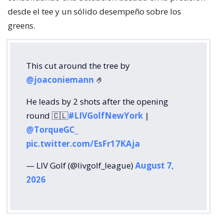
desde el tee y un sólido desempeño sobre los
greens.
This cut around the tree by
@joaconiemann
🤌
He leads by 2 shots after the opening
round 🇨🇱
#LIVGolfNewYork
|
@TorqueGC_
pic.twitter.com/EsFr17KAja
— LIV Golf (@livgolf_league)
August 7,
2026