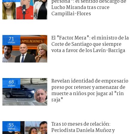
persona": el sentido descargo de
Lucho Miranda tras cruce
Campillai-Flores
El "Factor Mera": el ministro de la
71
visitas
Corte de Santiago que siempre
vota a favor de los Lavín-Barriga
Revelan identidad de empresario
68
visitas
preso por retener y amenazar de
muerte a niños por jugar al "rin
raja"
Tras 10 meses de relación:
55
visitas
Periodista Daniela Muñoz y