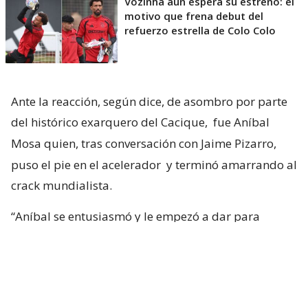
Vozinha aún espera su estreno: el
motivo que frena debut del
refuerzo estrella de Colo Colo
Ante la reacción, según dice, de asombro por parte
del histórico exarquero del Cacique,
fue Aníbal
Mosa quien, tras conversación con Jaime Pizarro,
puso el pie en el acelerador
y terminó amarrando al
crack mundialista.
“Aníbal se entusiasmó y le empezó a dar para
adelante. Ya con la primera reacción del club, yo
tuve una sensación muy positiva. Tanto, que me di
cuenta de que la cosa iba en serio”, confesó.
Duthu: “La llegada de Vozinha a Colo