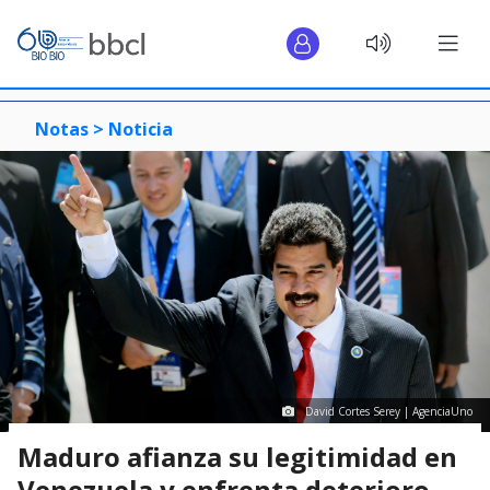
Notas >
Noticia
David Cortes Serey | AgenciaUno
Maduro afianza su legitimidad en
Venezuela y enfrenta deterioro