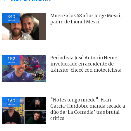
Muere a los 68 años Jorge Messi,
340
visitas
padre de Lionel Messi
Periodista José Antonio Neme
182
visitas
involucrado en accidente de
tránsito: chocó con motociclista
"No les tengo miedo": Fran
160
visitas
García-Huidobro manda recado a
dúo de ’La Cofradía’ tras brutal
crítica