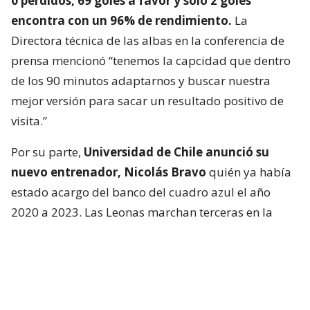
0 perdidos, 69 goles a favor y solo 2 goles
encontra con un 96% de rendimiento.
La
Directora técnica de las albas en la conferencia de
prensa mencionó “tenemos la capcidad que dentro
de los 90 minutos adaptarnos y buscar nuestra
mejor versión para sacar un resultado positivo de
visita.”
Por su parte,
Universidad de Chile anunció su
nuevo entrenador, Nicolás Bravo
quién ya había
estado acargo del banco del cuadro azul el año
2020 a 2023. Las Leonas marchan terceras en la
tabla, con 42 puntos. Bravo tuvo palabras en la
previa “tengo la experiencia de vivir estos
superclásicos, se el condimento que tiene este tipo
de partidos, lo estamos preparando de la mejor