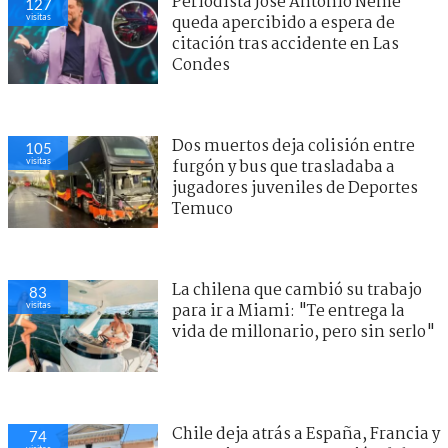
Periodista José Antonio Neme
127
visitas
queda apercibido a espera de
citación tras accidente en Las
Condes
Dos muertos deja colisión entre
105
visitas
furgón y bus que trasladaba a
jugadores juveniles de Deportes
Temuco
La chilena que cambió su trabajo
83
visitas
para ir a Miami: "Te entrega la
vida de millonario, pero sin serlo"
Chile deja atrás a España, Francia y
74