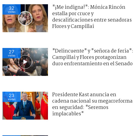
"¡Me indigna!": Mónica Rincón
32
visitas
estalla por cruce y
descalificaciones entre senadoras
Flores y Campillai
"Delincuente" y "señora de feria":
27
visitas
Campillai y Flores protagonizan
duro enfrentamiento en el Senado
Presidente Kast anuncia en
23
visitas
cadena nacional su megarreforma
en seguridad: "Seremos
implacables"