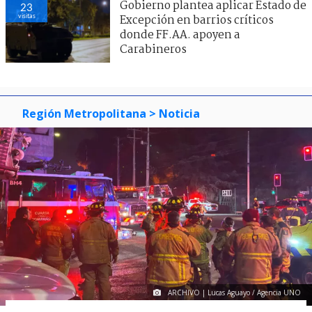
Gobierno plantea aplicar Estado de
23
visitas
Excepción en barrios críticos
donde FF.AA. apoyen a
Carabineros
Región Metropolitana
> Noticia
ARCHIVO | Lucas Aguayo / Agencia UNO