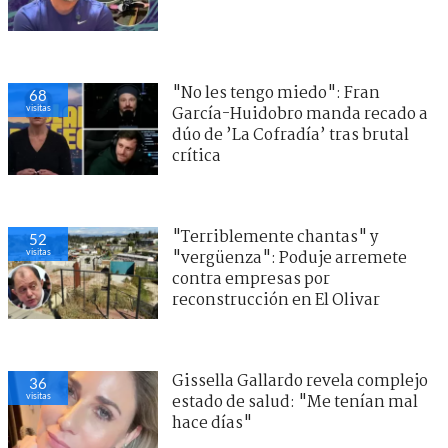
"No les tengo miedo": Fran
68
visitas
García-Huidobro manda recado a
dúo de ’La Cofradía’ tras brutal
crítica
"Terriblemente chantas" y
52
visitas
"vergüenza": Poduje arremete
contra empresas por
reconstrucción en El Olivar
Gissella Gallardo revela complejo
36
visitas
estado de salud: "Me tenían mal
hace días"