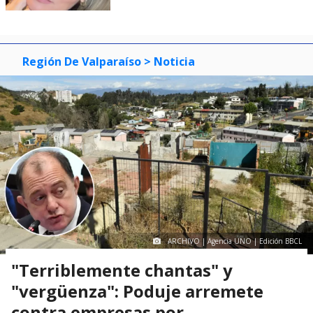
Región De Valparaíso
> Noticia
ARCHIVO | Agencia UNO | Edición BBCL
"Terriblemente chantas" y
"vergüenza": Poduje arremete
contra empresas por