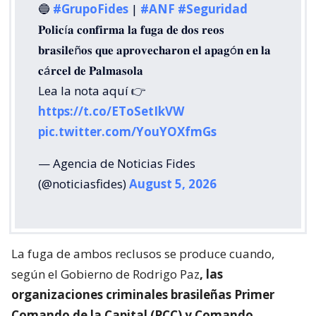
🔵
#GrupoFides
|
#ANF
#Seguridad
𝐏𝐨𝐥𝐢𝐜í𝐚 𝐜𝐨𝐧𝐟𝐢𝐫𝐦𝐚 𝐥𝐚 𝐟𝐮𝐠𝐚 𝐝𝐞 𝐝𝐨𝐬 𝐫𝐞𝐨𝐬
𝐛𝐫𝐚𝐬𝐢𝐥𝐞ñ𝐨𝐬 𝐪𝐮𝐞 𝐚𝐩𝐫𝐨𝐯𝐞𝐜𝐡𝐚𝐫𝐨𝐧 𝐞𝐥 𝐚𝐩𝐚𝐠ó𝐧 𝐞𝐧 𝐥𝐚
𝐜á𝐫𝐜𝐞𝐥 𝐝𝐞 𝐏𝐚𝐥𝐦𝐚𝐬𝐨𝐥𝐚
Lea la nota aquí 👉
https://t.co/EToSetIkVW
pic.twitter.com/YouYOXfmGs
— Agencia de Noticias Fides
(@noticiasfides)
August 5, 2026
La fuga de ambos reclusos se produce cuando,
según el Gobierno de Rodrigo Paz
, las
organizaciones criminales brasileñas Primer
Comando de la Capital (PCC) y Comando