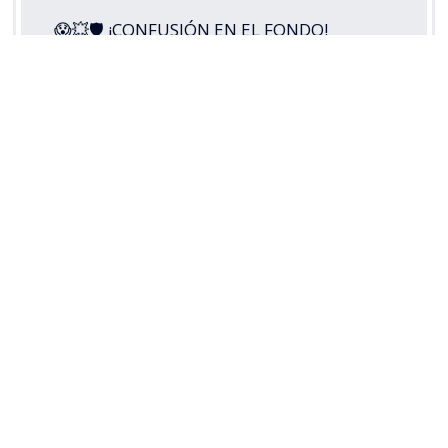
😱💥🛡 ¡CONFUSIÓN EN EL FONDO!
Guillermo Pacheco envió el balón a su
propio arco y puso la apertura de la
cuenta para
#LosCruzados
ante Cobresal,
en este
#MatchdayViernes
por la
#LigaDePrimeraMercadoLibre
2026.
Disfruta lo mejor del fútbol chileno.
Suscríbete a…
pic.twitter.com/5s3di49RoH
— TNT Sports Chile (@TNTSportsCL)
August 8, 2026