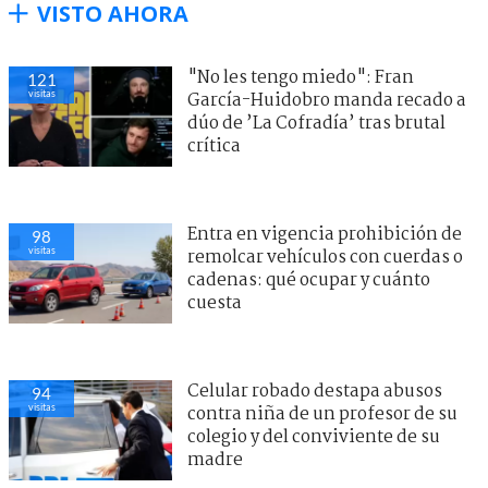
VISTO AHORA
"No les tengo miedo": Fran
121
visitas
García-Huidobro manda recado a
dúo de ’La Cofradía’ tras brutal
crítica
Entra en vigencia prohibición de
98
visitas
remolcar vehículos con cuerdas o
cadenas: qué ocupar y cuánto
cuesta
Celular robado destapa abusos
94
visitas
contra niña de un profesor de su
colegio y del conviviente de su
madre