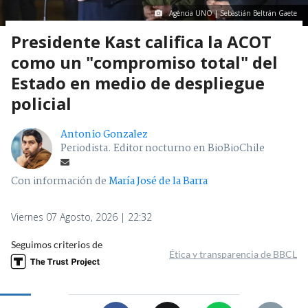
Agencia UNO | Sebastián Beltrán Gaete
Presidente Kast califica la ACOT
como un "compromiso total" del
Estado en medio de despliegue
policial
Antonio Gonzalez
Periodista. Editor nocturno en BioBioChile
Con información de
María José de la Barra
Viernes 07 Agosto, 2026 | 22:32
Seguimos criterios de
Ética y transparencia de BBCL