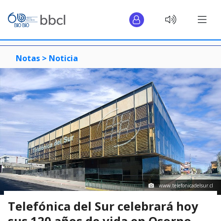
Notas >
Noticia
www.telefonicadelsur.cl
Telefónica del Sur celebrará hoy
sus 120 años de vida en Osorno