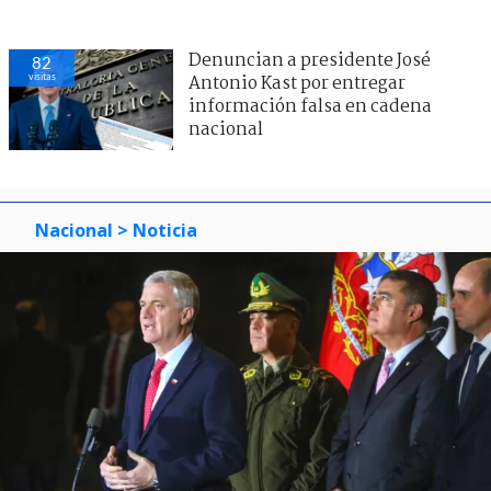
Denuncian a presidente José
82
visitas
Antonio Kast por entregar
información falsa en cadena
nacional
Nacional
> Noticia