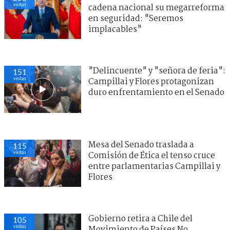
visitas
cadena nacional su megarreforma
en seguridad: "Seremos
implacables"
"Delincuente" y "señora de feria":
151
visitas
Campillai y Flores protagonizan
duro enfrentamiento en el Senado
Mesa del Senado traslada a
115
visitas
Comisión de Ética el tenso cruce
entre parlamentarias Campillai y
Flores
Gobierno retira a Chile del
105
visitas
Movimiento de Países No