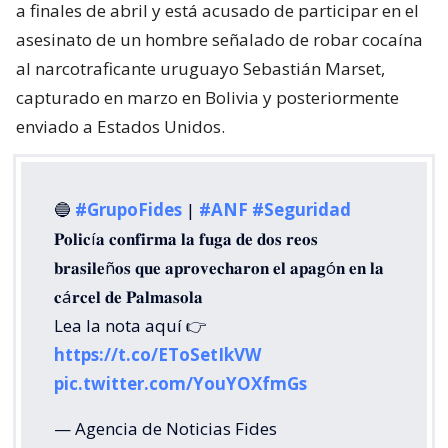
a finales de abril y está acusado de participar en el
asesinato de un hombre señalado de robar cocaína
al narcotraficante uruguayo Sebastián Marset,
capturado en marzo en Bolivia y posteriormente
enviado a Estados Unidos.
🔵
#GrupoFides
|
#ANF
#Seguridad
𝐏𝐨𝐥𝐢𝐜í𝐚 𝐜𝐨𝐧𝐟𝐢𝐫𝐦𝐚 𝐥𝐚 𝐟𝐮𝐠𝐚 𝐝𝐞 𝐝𝐨𝐬 𝐫𝐞𝐨𝐬
𝐛𝐫𝐚𝐬𝐢𝐥𝐞ñ𝐨𝐬 𝐪𝐮𝐞 𝐚𝐩𝐫𝐨𝐯𝐞𝐜𝐡𝐚𝐫𝐨𝐧 𝐞𝐥 𝐚𝐩𝐚𝐠ó𝐧 𝐞𝐧 𝐥𝐚
𝐜á𝐫𝐜𝐞𝐥 𝐝𝐞 𝐏𝐚𝐥𝐦𝐚𝐬𝐨𝐥𝐚
Lea la nota aquí 👉
https://t.co/EToSetIkVW
pic.twitter.com/YouYOXfmGs
— Agencia de Noticias Fides