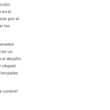
ección
 en el
ces por el
ar los
renador
l en un
 el desafío
y césped
rincipales
 a conocer