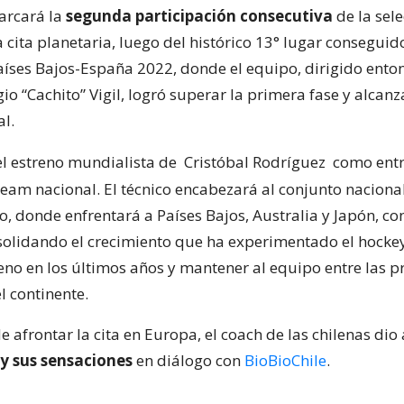
arcará la
segunda participación consecutiva
de la sel
 cita planetaria, luego del histórico 13° lugar conseguido
íses Bajos-España 2022, donde el equipo, dirigido enton
io “Cachito” Vigil, logró superar la primera fase y alcanz
al.
 el estreno mundialista de
Cristóbal Rodríguez
como ent
team nacional. El técnico encabezará al conjunto naciona
, donde enfrentará a Países Bajos, Australia y Japón, con
solidando el crecimiento que ha experimentado el hocke
eno en los últimos años y mantener al equipo entre las p
l continente.
de afrontar la cita en Europa, el coach de las chilenas dio
 y sus sensaciones
en diálogo con
BioBioChile
.