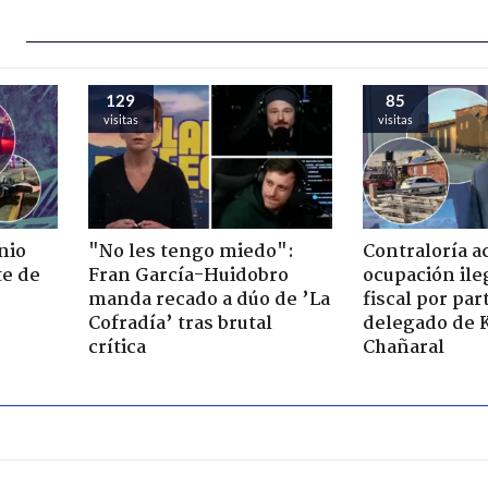
129
85
visitas
visitas
nio
"No les tengo miedo":
Contraloría a
te de
Fran García-Huidobro
ocupación ile
manda recado a dúo de ’La
fiscal por par
Cofradía’ tras brutal
delegado de 
crítica
Chañaral