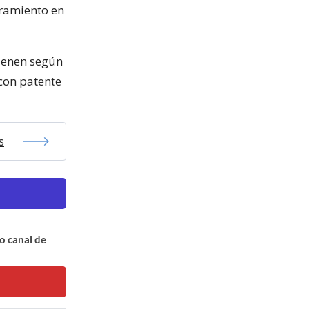
oramiento en
tienen según
 con patente
s
o canal de