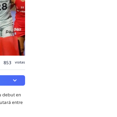
853
visitas
u debut en
utará entre