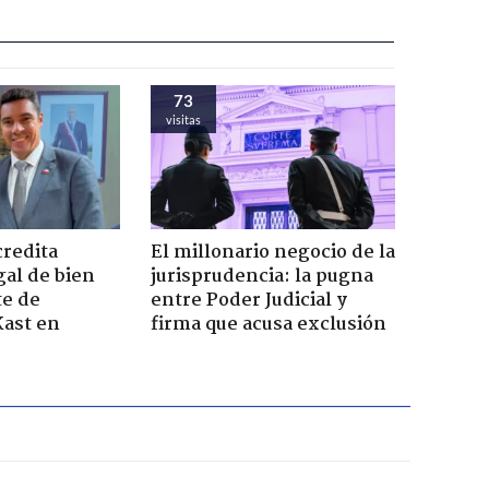
73
visitas
credita
El millonario negocio de la
gal de bien
jurisprudencia: la pugna
te de
entre Poder Judicial y
Kast en
firma que acusa exclusión