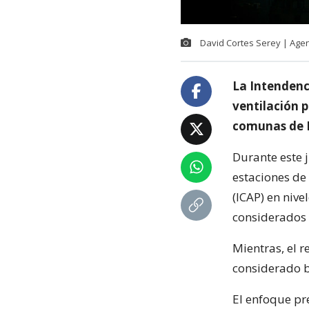
David Cortes Serey | Age
La Intendenc
ventilación 
comunas de P
Durante este j
estaciones de 
(ICAP) en nive
considerados 
Mientras, el r
considerado b
El enfoque pr