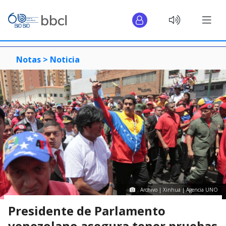
Notas >
Noticia
Archivo | Xinhua | Agencia UNO
Presidente de Parlamento
venezolano asegura tener pruebas