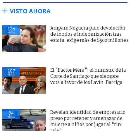
VISTO AHORA
Amparo Noguera pide devolución
136
visitas
de fondos e indemnización tras
estafa: exige más de $500 millones
El "Factor Mera": el ministro de la
107
visitas
Corte de Santiago que siempre
vota a favor de los Lavín-Barriga
Revelan identidad de empresario
94
visitas
preso por retener y amenazar de
muerte a niños por jugar al "rin
raja"