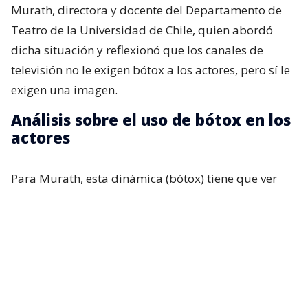
Murath, directora y docente del Departamento de
Teatro de la Universidad de Chile, quien abordó
dicha situación y reflexionó que los canales de
televisión no le exigen bótox a los actores, pero sí le
exigen una imagen.
Análisis sobre el uso de bótox en los
actores
Para Murath, esta dinámica (bótox) tiene que ver
con los espacios ganados por los propios artistas y
con las exigencias televisivas que pesan sobre ellos.
“Normalmente se les pide, sobre todo a las actrices,
tener un canon de belleza. Entonces,
cada actriz va
a defender su espacio, y va a utilizar o va a